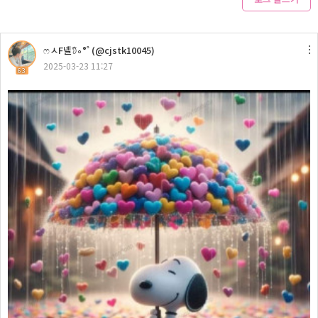
ෆㅅF넬𖠘∘°˚ (@cjstk10045)
2025-03-23 11:27
63