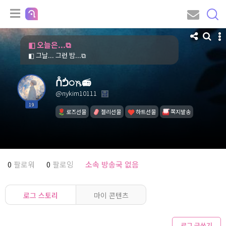
◧ 오늘은...⧉
◧ 그날... 그런 밤...⧉
ᑍᕥ𖧋𖨅📻
@nykim10111
19
로즈선물
젤리선물
하트선물
쪽지발송
0
팔로워
0
팔로잉
소속 방송국 없음
로그 스토리
마이 콘텐츠
로그 글쓰기