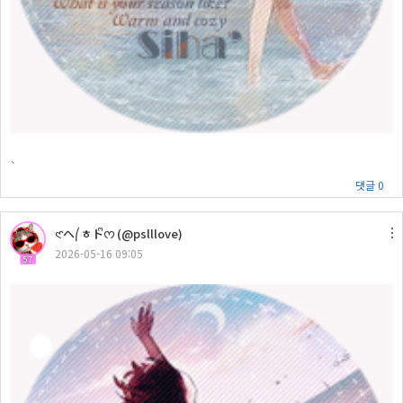
`
댓글 0
𑣲ヘ⎛ㅎトᩚᰔ (@pslllove)
2026-05-16 09:05
57