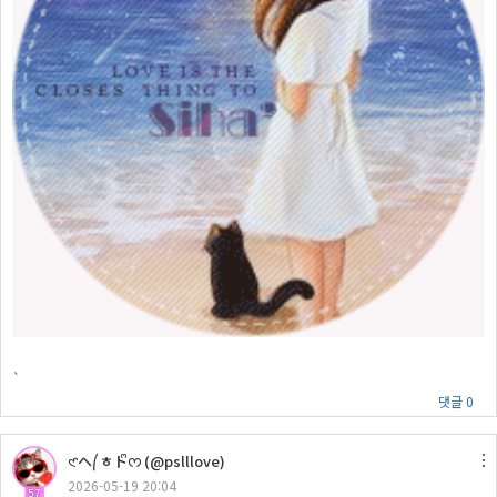
`
댓글 0
𑣲ヘ⎛ㅎトᩚᰔ (@pslllove)
2026-05-19 20:04
57