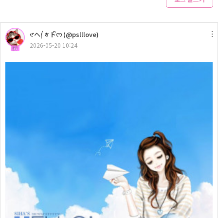
𑣲ヘ⎛ㅎトᩚᰔ (@pslllove)
2026-05-20 10:24
57