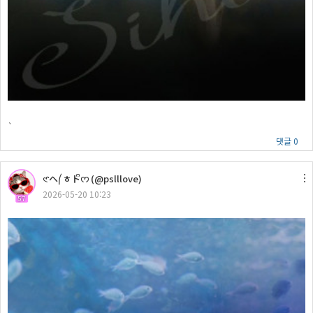
`
댓글 0
𑣲ヘ⎛ㅎトᩚᰔ (@pslllove)
2026-05-20 10:23
57