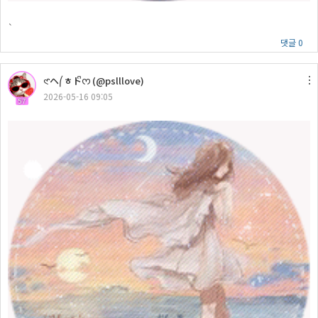
`
댓글 0
𑣲ヘ⎛ㅎトᩚᰔ (@pslllove)
2026-05-16 09:05
57