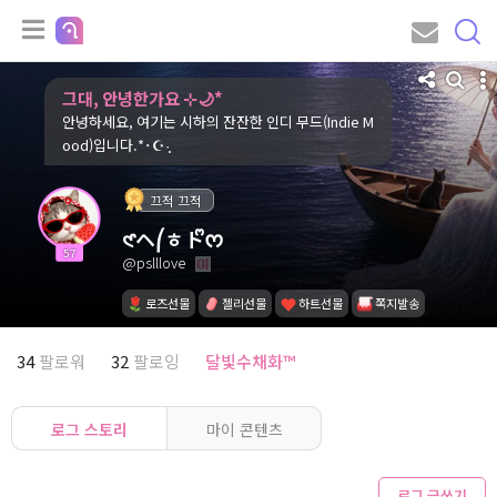
그대, 안녕한가요 ⊹🌙*
안녕하세요, 여기는 시하의 잔잔한 인디 무드(Indie M
ood)입니다.*･☪︎·̩͙
끄적 끄적
𑣲ヘ⎛ㅎトᩚᰔ
57
@pslllove
로즈선물
젤리선물
하트선물
쪽지발송
34
팔로워
32
팔로잉
달빛수채화™
로그 스토리
마이 콘텐츠
로그 글쓰기