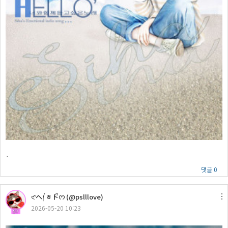
`
댓글 0
𑣲ヘ⎛ㅎトᩚᰔ (@pslllove)
2026-05-20 10:23
57