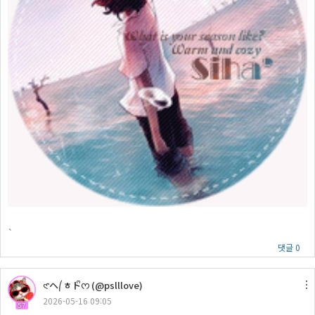
`
댓글 0
𑣲ヘ⎛ㅎトᩚᰔ (@pslllove)
2026-05-16 09:05
57