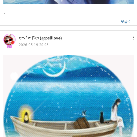
`
댓글 0
𑣲ヘ⎛ㅎトᩚᰔ (@pslllove)
2026-05-19 20:05
57