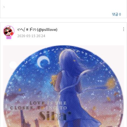
`
댓글 0
𑣲ヘ⎛ㅎトᩚᰔ (@pslllove)
2026-05-15 20:24
57