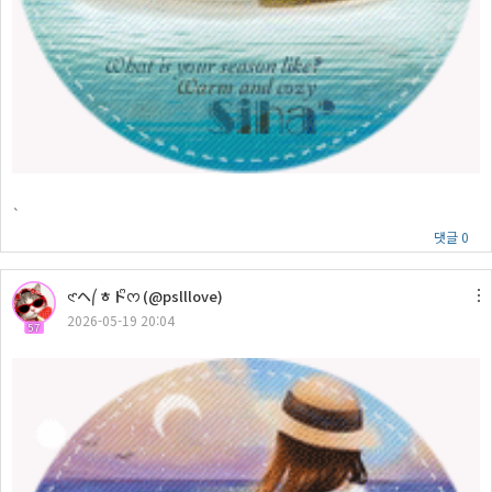
`
댓글 0
𑣲ヘ⎛ㅎトᩚᰔ (@pslllove)
2026-05-19 20:04
57