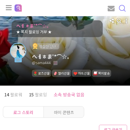
へㅔ ㅎま˚*⌒☆。
★ 쪽지 팔로잉 거부 ★
확실한 신원
へㅔㅎま˚*⌒☆。
28
@sama444
로즈선물
젤리선물
하트선물
쪽지발송
14
팔로워
15
팔로잉
소속 방송국 없음
로그 스토리
마이 콘텐츠
로그 글쓰기