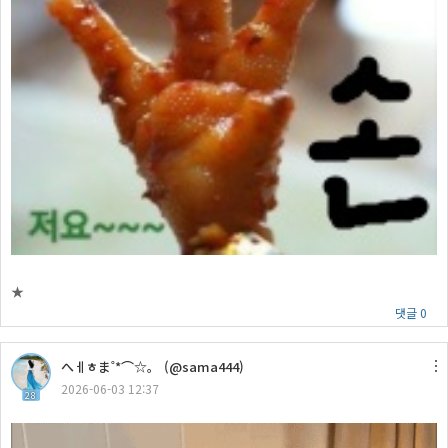
★
댓글 0
へㅔㅎま˚*⌒☆。 (@sama444)
2026-06-03 12:37
28