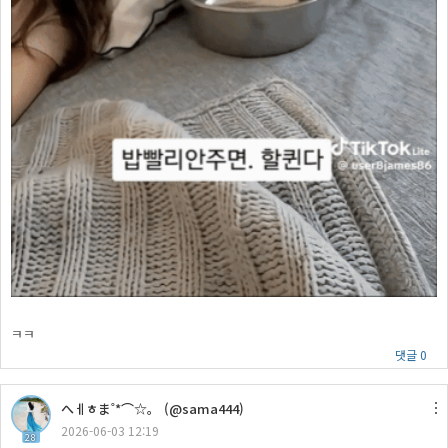
ㅋㅋ
댓글 0
へㅔㅎま˚*⌒☆。 (@sama444)
2026-06-03 12:19
28