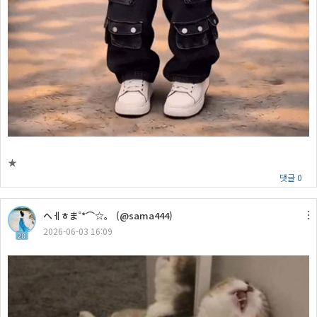
★
댓글 0
へㅔㅎま˚*⌒☆。 (@sama444)
2026-06-03 16:09
28