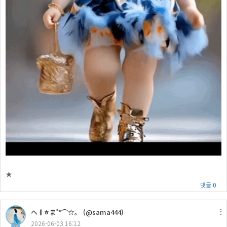
★
댓글 0
へㅔㅎま˚*⌒☆。 (@sama444)
2026-06-03 16:12
28