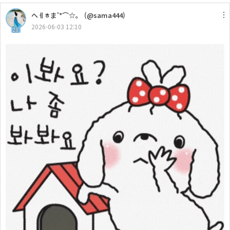
へㅔㅎま˚*⌒☆。 (@sama444)
2026-06-03 12:10
28