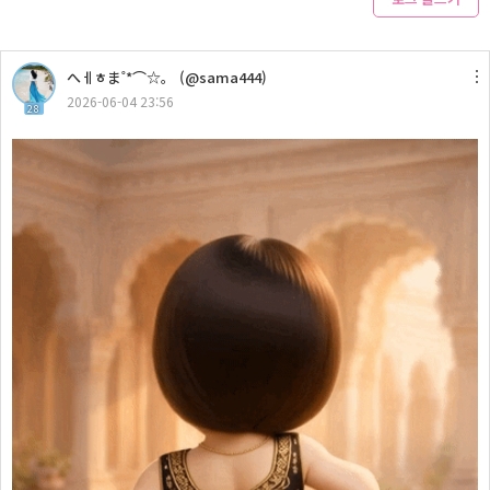
へㅔㅎま˚*⌒☆。 (@sama444)
2026-06-04 23:56
28