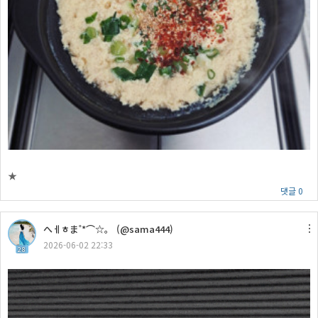
★
댓글 0
へㅔㅎま˚*⌒☆。 (@sama444)
2026-06-02 22:33
28