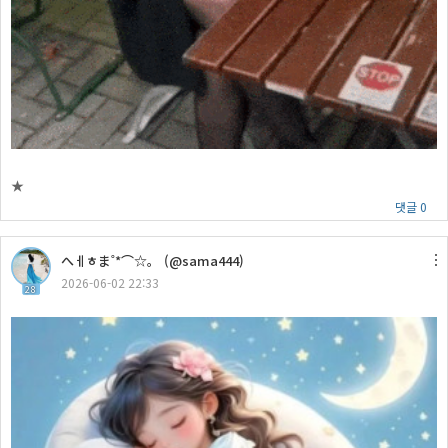
★
댓글 0
へㅔㅎま˚*⌒☆。 (@sama444)
2026-06-02 22:33
28