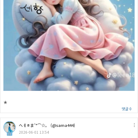
★
댓글 0
へㅔㅎま˚*⌒☆。 (@sama444)
2026-06-01 13:54
28