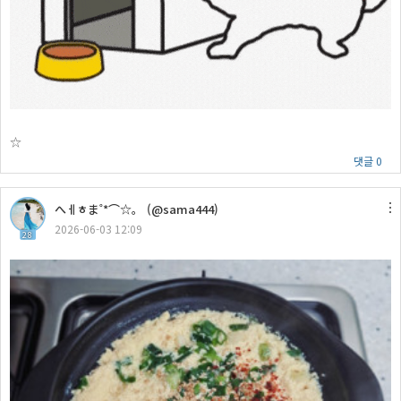
☆
댓글 0
へㅔㅎま˚*⌒☆。 (@sama444)
2026-06-03 12:09
28