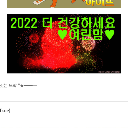
짓는 뜨락 º★━━─
fkde)