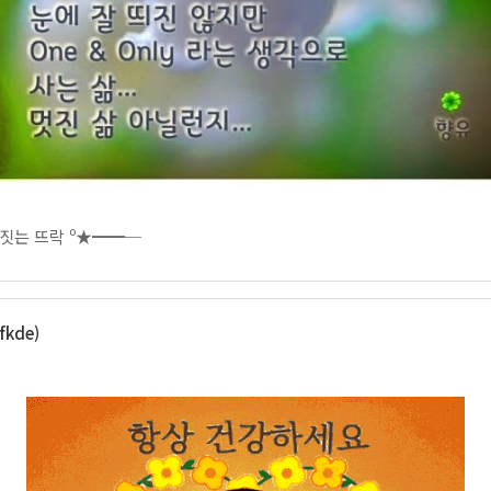
짓는 뜨락 º★━━─
fkde)