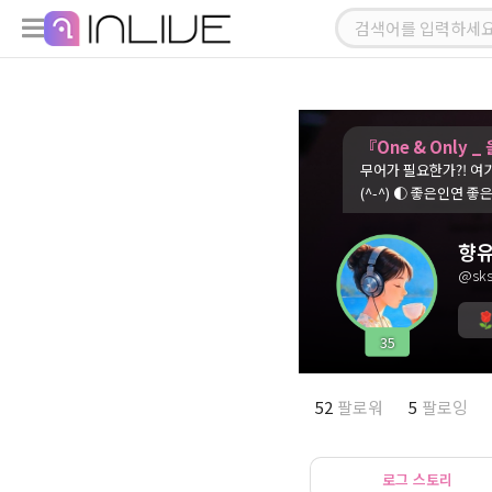
『One & Only 
무어가 필요한가?! 여기 지금 바로 이 순간 그
(^-^) ◐ 좋은인
향유
@sks
35
52
팔로워
5
팔로잉
로그 스토리