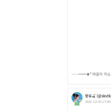
──━━★º 마음이 미소
향유🍒 (@skstk
2021-12-30 17:09
35