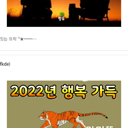
짓는 뜨락 º★━━─
fkde)