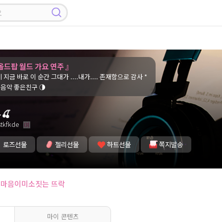
_ 올드팝 월드 가요 연주 』
대가 ....내가.... 존재함으로 감사 *
연 좋은음악 좋은친구 ◑
🍒
tkfkde
로즈선물
젤리선물
하트선물
쪽지발송
마음이미소짓는 뜨락
마이 콘텐츠