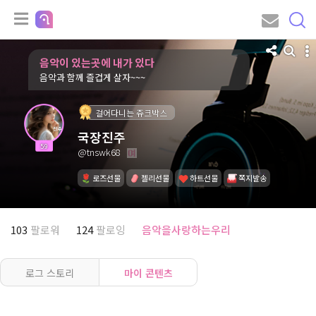
음악이 있는곳에 내가 있다
음악과 함께 즐겁게 살자~~~
걸어다니는 쥬크박스
국장진주
59
@tnswk68
로즈선물
젤리선물
하트선물
쪽지발송
103
팔로워
124
팔로잉
음악을사랑하는우리
로그 스토리
마이 콘텐츠