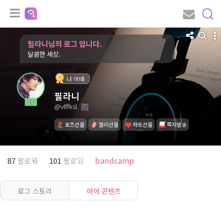
필라니님의 로그 입니다.
달콤한 세상.
나 어때
필라니
39
@vlffksl
로즈선물
젤리선물
하트선물
쪽지발송
87
팔로워
101
팔로잉
bandcamp
로그 스토리
마이 콘텐츠