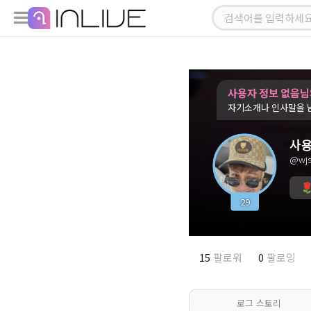
사용자 정보 없음님
자기소개나 인사말을 
사용
@wjs
29
15
팔로워
0
팔로잉
로그 스토리