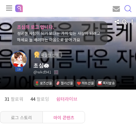
초심의 로그 입니다.
성공한 사람이 되기 보다는 가치 있는 사람이 되려고
하세요 늘 배려하는 마음으로 살아 가요
확실한 신원
초심🪷
19
@wkd941
로즈선물
젤리선물
하트선물
쪽지발송
31
팔로워
44
팔로잉
쉼터라이브
로그 스토리
마이 콘텐츠