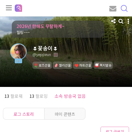
2026년 한해도 무탈하게~
힐링~~~
🌷꽃송이🌷
@yeppeun
20
로즈선물
젤리선물
하트선물
쪽지발송
13
팔로워
13
팔로잉
소속 방송국 없음
로그 스토리
마이 콘텐츠
로그 글쓰기