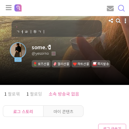
.
ㄱ ㅓ ㄹ ㅣ 두 ㄱ ㅣ
some.🧷
@yesorno
27
로즈선물
젤리선물
하트선물
쪽지발송
1
팔로워
1
팔로잉
소속 방송국 없음
로그 스토리
마이 콘텐츠
로그 글쓰기