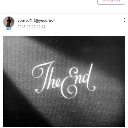
some.🧷 (@yesorno)
2025-06-27 23:17
27