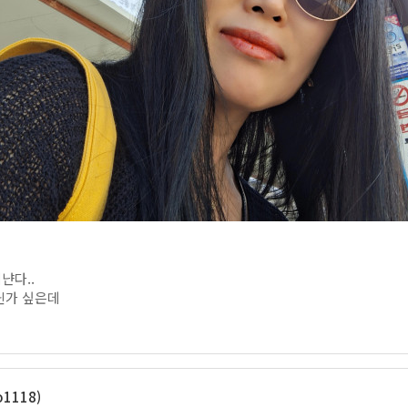
냔다..
닌가 싶은데
1118)