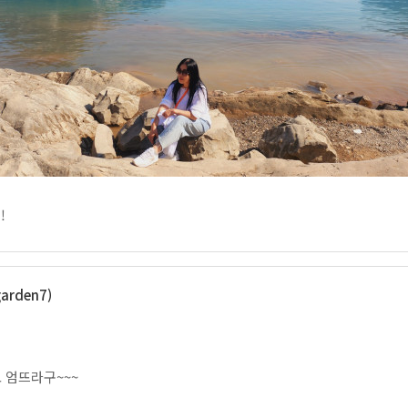
!
arden7)
고 엄뜨라구~~~