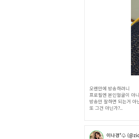
오랜만에 방송하려니
프로필엔 본인얼굴이 아니
방송만 잘하면 되는거 아
또 그건 아닌가?..
이나경°♧ (@zio