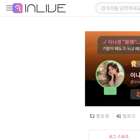
ノ 이나경 "愛情"
기분이 태도가 되고 태도
이나
@zio
34
52
팔로워
41
팔로잉
로그 스토리