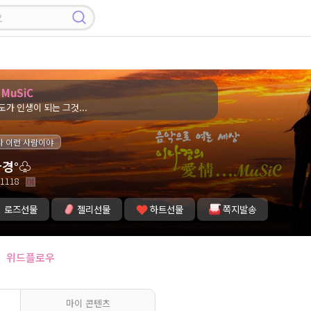
... MuSiC
가 인생이 되는 그것...
나 이런 사람이야
경°♧
1118
로즈선물
젤리선물
하트선물
쪽지발송
위드플로우
마이 콘텐츠