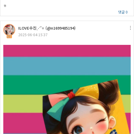
ㅎ
댓글 0
ILOVE수진⋰˚⭐ (@n1699485194)
2025-06-04 15:37
67