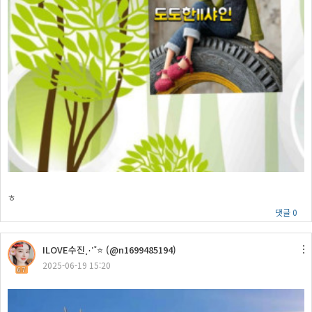
ㅎ
댓글 0
ILOVE수진⋰˚⭐ (@n1699485194)
2025-06-19 15:20
67