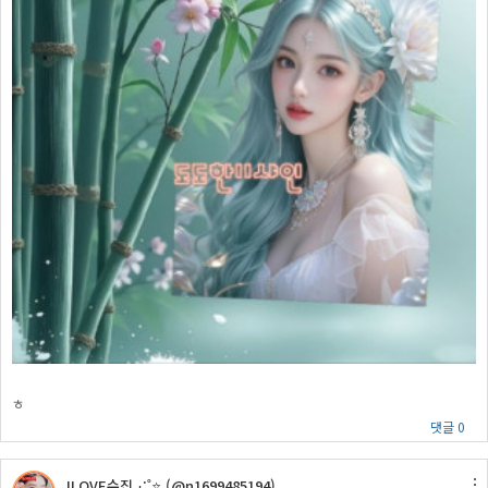
ㅎ
댓글 0
ILOVE수진⋰˚⭐ (@n1699485194)