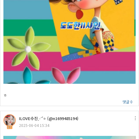
ㅎ
댓글 0
ILOVE수진⋰˚⭐ (@n1699485194)
2025-06-04 15:34
67