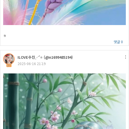
ㅎ
댓글 0
ILOVE수진⋰˚⭐ (@n1699485194)
2025-06-16 21:19
67