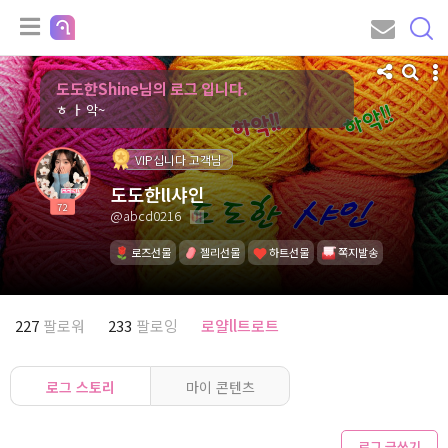
도도한Shine님의 로그 입니다.
ㅎ ㅏ 악~
VIP십니다 고객님
도도한ll샤인
72
@abcd0216
로즈선물
젤리선물
하트선물
쪽지발송
227
팔로워
233
팔로잉
로얄ll트로트
로그 스토리
마이 콘텐츠
로그 글쓰기