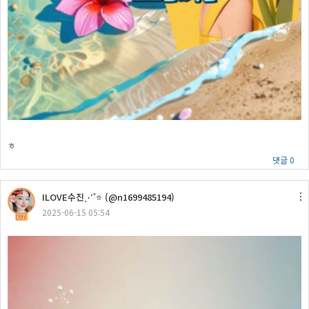
ㅎ
댓글 0
ILOVE수진⋰˚⭐ (@n1699485194)
2025-06-15 05:54
67