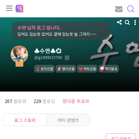
수연 님의 로그 입니다.
있어도 없는듯 없어도 곁에 있는듯 늘 그자리~~~
♣수연♣💞
@g1699823760
64
로즈선물
젤리선물
하트선물
쪽지발송
207
팔로워
229
팔로잉
정다운 트로트
로그 스토리
마이 콘텐츠
로그 글쓰기