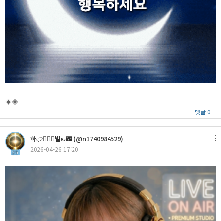
◈◈
댓글 0
하ς੭ᅟᅣᆫ별౿🌃 (@n1740984529)
2026-04-26 17:20
25