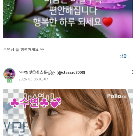
수연님 늘 행복하세요 ^^
댓글 0
༺별빛◎한스푼ঔৣ꧂ (@classic8008)
2026-05-05 01:07
34