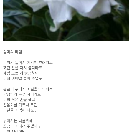
엄마의 바램
나이가 들어서 기억이 흐려지고
했던 말을 다시 묻더라도
세상 모든 게 궁금하던
너의 이야길 들어 주었듯 ..
손끝이 무뎌지고 걸음도 느려서
답답하게 느껴 지더라도
너의 작은 손을 잡고
걸음마를 가르쳐 주던
그날을 기억해 다오 ..
늙어가는 나를위해
조금만 기다려 주겠니 ?
너의 세상이던