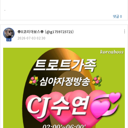
ㆍ
댓글 0
👽ll코리아보스👽 (@g1759723721)
2026-07-03 02:30
19