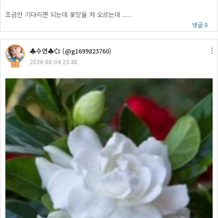
조금만 기다리면 되는데 꽃망울 차 오르는데 .....
댓글 0
♣수연♣💞 (@g1699823760)
2026-08-04 23:48
64