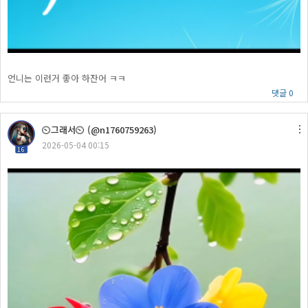
언니는 이런거 좋아 하잔어 ㅋㅋ
댓글 0
⏲그래서⏲ (@n1760759263)
2026-05-04 00:15
16