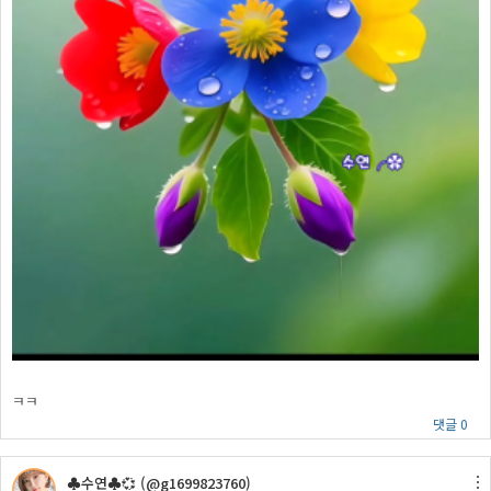
ㅋㅋ
댓글 0
♣수연♣💞 (@g1699823760)