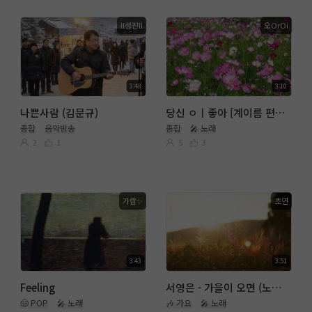
ll성진ll
오OrOi
3:48
3:10
나쁜사람 (김문규)
당신 ㅇㅣ좋아 [계이름 편곡 🎤 남진&장윤정
종합
음악방송
종합
🎤 노래
2
1
5
3
가람✨️
초연
3:43
3:51
Feeling
서영은 - 가을이 오면 (노래. 초연) 따라 부르기
🤠 POP
🎤 노래
🎶 가요
🎤 노래