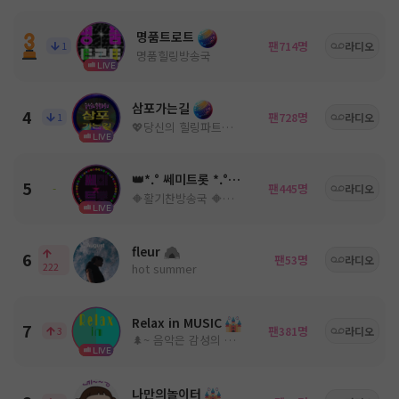
명품트로트
팬
명
1
714
라디오
명품힐링방송국
LIVE
삼포가는길
4
팬
명
1
728
라디오
💖당신의 힐링파트너💖ノ。담: ◈
LIVE
👑*.° 쎄미트롯 *.°👑
5
팬
명
-
445
라디오
🔶활기찬방송국 🔶쎄미트롯🔶
LIVE
fleur
6
팬
명
53
라디오
222
hot summer
Relax in MUSIC
7
팬
명
3
381
라디오
🌲~ 음악은 감성의 움직임을 유도한다! ~🌳
LIVE
나만의놀이터