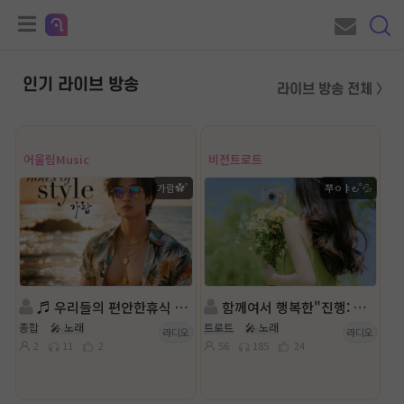
인기 라이브 방송
라이브 방송 전체 〉
어울림Music
비전트로트
가람✿˚
쭈ㅇㅑ౿˚💦
♬ 우리들의 편안한휴식 공간♬
함께여서 행복한"진행: 쭈ㅇㅑ౿˚💦 ◈담: 무늬만공주
종합
🎤 노래
트로트
🎤 노래
라디오
라디오
2
11
2
56
185
24