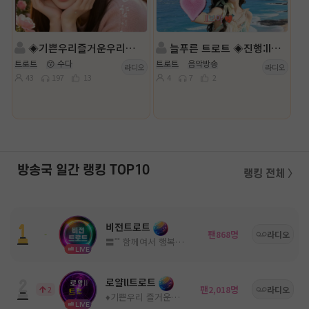
◈기쁜우리즐거운우리로얄트로트◈💚💕ll성춘향💕◈담:ll가람슬기◈
늘푸른 트로트 ◈진행:II보⭕ㅏ❤️◈담:🍀영채🍀
트로트
😙 수다
트로트
음악방송
라디오
라디오
43
197
13
4
7
2
방송국 일간 랭킹 TOP10
랭킹 전체 〉
비전트로트
팬
명
-
868
라디오
〓˚˚ 함께여서 행복한 고품격 방송국 ˚˚〓
LIVE
로얄ll트로트
팬
명
2
2,018
라디오
♦️기쁜우리 즐거운우리♦️
LIVE