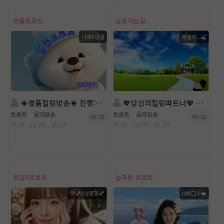
명품트로트
삼포가는길
다래II넝쿨
예솔이...🍒
◈명품힐링방송◈ 진행: 다래II넝쿨 ◈담: 달ee💞 ◈
💖당신의힐링파트너💖 진행:예솔이...🍒 담: 행복한여왕
트로트
음악방송
트로트
음악방송
라디오
라디오
48
182
20
61
357
10
로얄ll트로트
늘푸른 트로트
💚💕ll성춘향💕
II보⭕ㅏ❤️