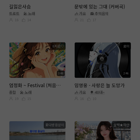
길잃은사슴
문밖에 있는 그대 (커버곡)
트로트
🎤 노래
🎶 가요
📻 추억음악
16
14
21
17
ll지은♡
로이
3:48
2:46
엄정화 ~ Festival (처음도전곡) 영어땡이는 대충
임영웅 - 사랑은 늘 도망가
종합
🎤 노래
🎶 가요
🌳 40대~
19
15
16
10
꽃다방응삼이
살짝★하얀