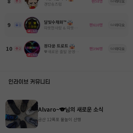
8
팬
명
3
58
라디오
갠방송츠럼
달빛수채화™
9
팬
명
1
610
라디오
따뜻한사람 & 따뜻한음악
LIVE
정다운 트로트
10
팬
명
2
396
라디오
💖새로운 출발 운영진모심💖
LIVE
인라이브 커뮤니티
Alvaro~🐨님의 새로운 소식
금산 12폭포 물놀이 산행