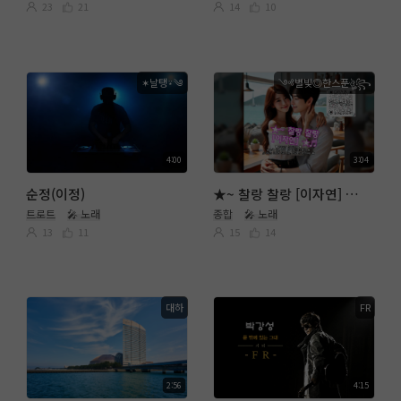
23
21
14
10
✶날탱⍣༄
༺별빛◎한스푼ঔৣ꧂
4:00
3:04
순정(이정)
★~ 찰랑 찰랑 [이자연] ★ ♬ 2026 0808 Sat No, 852 ♬ ★ 노래 읽는 남자 ༺별빛◎한스푼ঔৣ꧂ ♬
트로트
🎤 노래
종합
🎤 노래
13
11
15
14
대하
FR
2:56
4:15