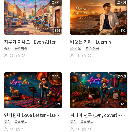
루스민
루스민
3:24
4:01
하루가 지나도 ( Even After the Day) - Luzmin
비오는 거리 - Luzmin
종합
음악방송
🎶 가요
🧾 신청곡
38
27
49
35
루스민
루스민
3:39
4:27
연애편지 Love Letter - Luzmin
씨네마 천국 (Lyn, cover) - Luzmin
종합
음악방송
종합
음악방송
43
34
41
31