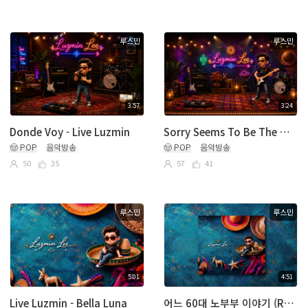
루스민
루스민
3:57
3:24
Donde Voy - Live Luzmin
Sorry Seems To Be The Hardest Word - Luzmin
🤠 POP
음악방송
🤠 POP
음악방송
50
35
57
41
루스민
루스민
5:01
4:51
Live Luzmin - Bella Luna
어느 60대 노부부 이야기 (Remake Spanish Ver)