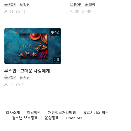
🤠 POP
☕ 힐링
🤠 POP
☕ 힐링
58
45
58
45
루스민
3:51
루스민 - 고마운 사람에게
🤠 POP
☕ 힐링
55
45
회사소개
이용약관
개인정보처리방침
유료서비스 약관
청소년 보호정책
운영정책
Open API