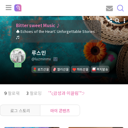
Bitter sweet Music ♪
♣ Echoes of the Heart: Unforgettable Stories
♬
루스민
@luzminmx
30
로즈선물
젤리선물
하트선물
쪽지발송
9
팔로워
3
팔로잉
˚°ς감성과 이끌림˚°੭
로그 스토리
마이 콘텐츠