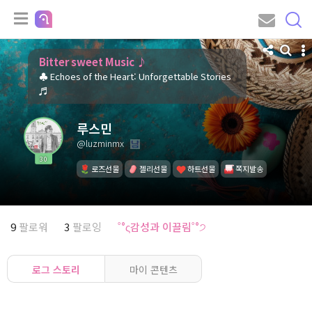
Bitter sweet Music ♪
♣ Echoes of the Heart: Unforgettable Stories
♬
루스민
@luzminmx
30
로즈선물
젤리선물
하트선물
쪽지발송
9
팔로워
3
팔로잉
˚°ς감성과 이끌림˚°੭
로그 스토리
마이 콘텐츠