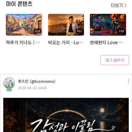
마이 콘텐츠
더보기 〉
3:24
4:01
3:39
하루가 지나도 ( Even After the Day) - Luzmin
비오는 거리 - Luzmin
연애편지 Love Letter - Luzmin
로그 글쓰기
4:27
루스민 (@luzminmx)
씨네마 천국 (Lyn, cover) - Luzmin
2026-06-22 04:00
30