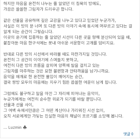
하지만 마음을 온전히 나누는 줄 알았던 이 침묵의 방에도,
가끔은 쓸쓸한 그림자가 드리우곤 합니다.
같은 선율을 공유하며 깊은 교감을 나누고 있다고 믿었던 누군가가,
사실은 이 방의 문 너머 또 다른 방의 이야기 속에 동시에 머무르고 있다는 걸
알게 되는 순간이 그렇습니다.
이곳의 온기에 집중하는 줄 알았던 시선이 다른 곳을 향해 분산되어 있을 때,
붙잡아둔 마음 한구석에는 못내 아쉬운 서운함이 고개를 덤비지요.
반대로 다른 방의 시선에서 바라볼 때도 마찬가지일 것입니다.
온전히 그 공간의 이야기에 스며들지 못하고,
여전히 다른 방의 흐름을 살피며 양쪽에 발을 걸치고 있는
그림자를 마주하는 것은 묘한 불편함과 안타까움을 남기니까요.
음악을 매개로 한 온전한 몰입이 깨어지는 순간,
결국 쌍방 모두의 마음에는 지우기 힘든 씁쓸한 여운이 남게 됩니다.
그럼에도 불구하고 말을 아낀 그 자리에 피어나는 음악이,
누군가에게는 여전히 순수한 위로가 되기를 바랄 뿐입니다.
선율과 선율 사이,
그 여백 속에서만큼은 그 어떤 계산이나 가리워진 시선 없이,
오직 서로에게만 가닿는 진실한 마음의 채널이 흐르기를 소망해 봅니다.
... Luzmin ♣
댓글 0