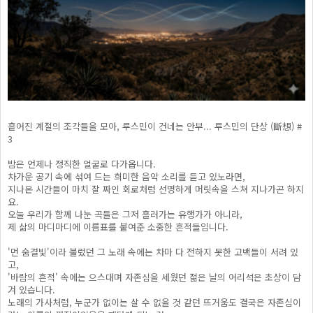
흩어진 계절의 조각들을 모아, 루스민이 건네는 안부... 루스민의 단상 (斷想) #
3
밤은 언제나 정직한 얼굴로 다가옵니다.
차가운 공기 속에 섞여 드는 희미한 음악 소리를 듣고 있노라면,
지나온 시간들이 마치 잘 짜인 회로처럼 선명하게 머릿속을 스쳐 지나가곤 하지
요.
오늘 우리가 함께 나눈 곡들은 그저 흘러가는 유행가가 아니라,
제 삶의 마디마디에 이름표를 붙여준 소중한 흔적들입니다.
'먼 숨결빛'이라 불렀던 그 노래 속에는 차마 다 전하지 못한 고백들이 서려 있
고,
'바람의 흔적' 속에는 으스대며 자존심을 세웠던 젊은 날의 어리석은 초상이 담
겨 있습니다.
노래의 가사처럼, 누군가 없이는 살 수 없을 것 같던 뜨거움도 결국은 자존심이