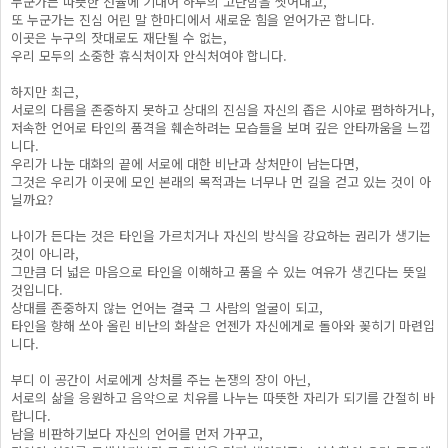
누군가는 따뜻한 선율에 기대어 하루의 고단함을 씻어내고,
또 누군가는 진심 어린 말 한마디에서 새로운 힘을 얻어가곤 합니다.
이곳은 누구의 잣대로도 재단될 수 없는,
우리 모두의 소중한 휴식처이자 안식처여야 합니다.
하지만 최근,
서로의 다름을 존중하지 못하고 상대의 진심을 자신의 좁은 시야로 폄하하거나,
저속한 언어로 타인의 품격을 훼손하려는 모습들을 보며 깊은 안타까움을 느낍
니다.
우리가 나눈 대화의 끝에 서로에 대한 비난과 상처만이 남는다면,
그것은 우리가 이곳에 모인 본래의 목적과는 너무나 먼 길을 걷고 있는 것이 아
닐까요?
나이가 든다는 것은 타인을 가르치거나 자신의 방식을 강요하는 권리가 생기는
것이 아니라,
그만큼 더 넓은 마음으로 타인을 이해하고 품을 수 있는 여유가 생긴다는 뜻일
것입니다.
상대를 존중하지 않는 언어는 결국 그 사람의 얼굴이 되고,
타인을 향해 쏘아 올린 비난의 화살은 언젠가 자신에게로 돌아와 꽂히기 마련입
니다.
부디 이 공간이 서로에게 상처를 주는 논쟁의 장이 아닌,
서로의 삶을 응원하고 음악으로 치유를 나누는 따뜻한 자리가 되기를 간절히 바
랍니다.
남을 비판하기보다 자신의 언어를 먼저 가꾸고,