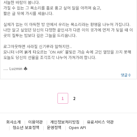
서늘한 바람이 붑니다.
가질 수 없는 그 목소리를 홀로 품고 싶어 말을 아끼며 숨고,
짧은 글 뒤에 가시를 세웁니다.
실체가 없는 이 아득한 방 안에서 우리는 목소리라는 환영을 나누어 가집니다.
나만 알고 싶었던 당신의 다정한 끝인사가 다른 이의 귓가에 먼저 가 닿을 때 이
곳의 질투는 밤보다 깊은 그늘을 드리웁니다.
로그아웃하면 사라질 신기루라 말하지만..
모니터 너머 붉게 타오르는 'ON AIR' 불빛은 가슴 속에 고인 열망을 끄지 못해
오늘도 당신의 선율을 조각조각 나누어 가져가려 합니다.
.... Luzmin ♣
댓글 0
1
2
회사소개
이용약관
개인정보처리방침
유료서비스 약관
청소년 보호정책
운영정책
Open API