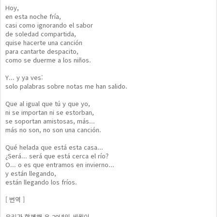
Hoy,
en esta noche fría,
casi como ignorando el sabor
de soledad compartida,
quise hacerte una canción
para cantarte despacito,
como se duerme a los niños.
Y... y ya ves:
solo palabras sobre notas me han salido.
Que al igual que tú y que yo,
ni se importan ni se estorban,
se soportan amistosas, más...
más no son, no son una canción.
Qué helada que está esta casa...
¿Será... será que está cerca el río?
O... o es que entramos en invierno...
y están llegando,
están llegando los fríos.
[ 번역 ]
우리가 함께해 온 20년의 세월이