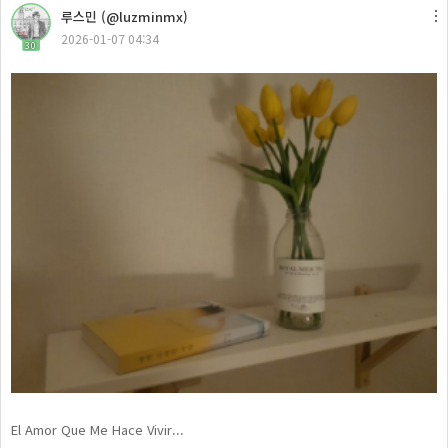
루스민 (@luzminmx)
2026-01-07 04:34
30
El Amor Que Me Hace Vivir...