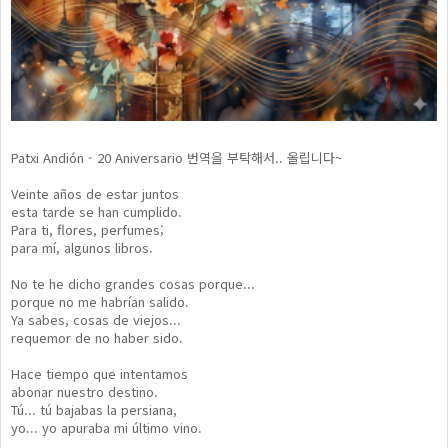
Patxi Andión - 20 Aniversario 번역을 부탁해서.. 올립니다~
Veinte años de estar juntos
esta tarde se han cumplido.
Para ti, flores, perfumes;
para mí, algunos libros.
No te he dicho grandes cosas porque...
porque no me habrían salido.
Ya sabes, cosas de viejos...
requemor de no haber sido.
Hace tiempo que intentamos
abonar nuestro destino.
Tú... tú bajabas la persiana,
yo... yo apuraba mi último vino.