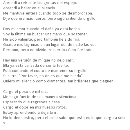
Aprendí a reír ante las grietas del espejo.
Aprendí a bailar en el silencio.
Me mantuve entera cuando todo se desmoronaba.
Dije que era más fuerte, pero sigo sintiendo orgullo.
Doy mi amor cuando el daño ya está hecho.
Soy la última en buscar una mano que sostener.
He sido valiente, pero también he sido fría.
Guardo mis lágrimas en un lugar donde nadie las ve.
Perdono, pero no olvido; recuerdo cómo fue todo.
Hay una versión de mí que no dejo salir.
Ella ya está cansada de ser la fuerte.
Está contando el costo de mantener su orgullo.
Susurra: "Por favor, no dejes que me hunda".
Quiero mi silencio como diamantes, tan brillantes que cieguen.
Cargo el peso de mil días.
Me hago fuerte de una manera silenciosa.
Esperando que regreses a casa.
Cargo el dolor en mis huesos rotos.
Estoy aprendiendo a dejarlo ir.
No lo demuestro, pero el cielo sabe que esto es lo que cargo a sola
s.