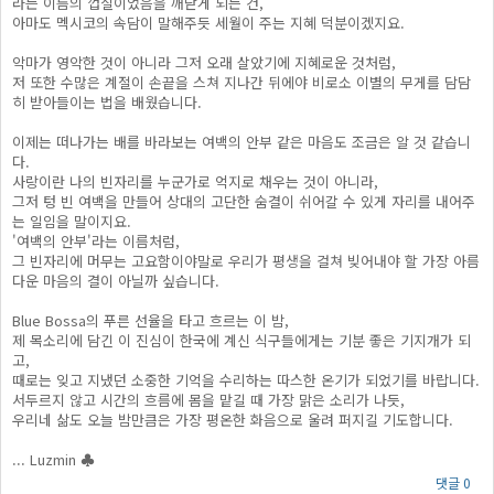
라는 이름의 껍질이었음을 깨닫게 되는 건,
아마도 멕시코의 속담이 말해주듯 세월이 주는 지혜 덕분이겠지요.
악마가 영악한 것이 아니라 그저 오래 살았기에 지혜로운 것처럼,
저 또한 수많은 계절이 손끝을 스쳐 지나간 뒤에야 비로소 이별의 무게를 담담
히 받아들이는 법을 배웠습니다.
이제는 떠나가는 배를 바라보는 여백의 안부 같은 마음도 조금은 알 것 같습니
다.
사랑이란 나의 빈자리를 누군가로 억지로 채우는 것이 아니라,
그저 텅 빈 여백을 만들어 상대의 고단한 숨결이 쉬어갈 수 있게 자리를 내어주
는 일임을 말이지요.
'여백의 안부'라는 이름처럼,
그 빈자리에 머무는 고요함이야말로 우리가 평생을 걸쳐 빚어내야 할 가장 아름
다운 마음의 결이 아닐까 싶습니다.
Blue Bossa의 푸른 선율을 타고 흐르는 이 밤,
제 목소리에 담긴 이 진심이 한국에 계신 식구들에게는 기분 좋은 기지개가 되
고,
때로는 잊고 지냈던 소중한 기억을 수리하는 따스한 온기가 되었기를 바랍니다.
서두르지 않고 시간의 흐름에 몸을 맡길 때 가장 맑은 소리가 나듯,
우리네 삶도 오늘 밤만큼은 가장 평온한 화음으로 울려 퍼지길 기도합니다.
... Luzmin ♣
댓글 0