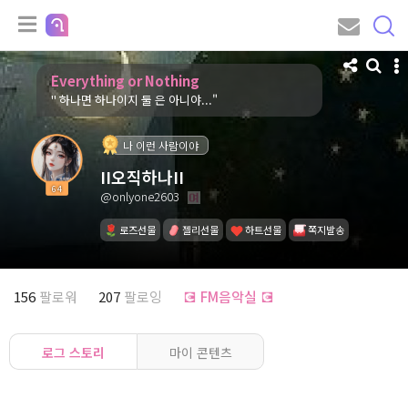
Everything or Nothing
" 하나면 하나이지 둘 은 아니야..."
나 이런 사람이야
II오직하나II
64
@onlyone2603
로즈선물
젤리선물
하트선물
쪽지발송
156
팔로워
207
팔로잉
💽 FM음악실 💽
로그 스토리
마이 콘텐츠