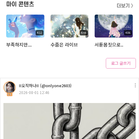
마이 콘텐츠
더보기 〉
4:12
4:44
4:06
부족하지만...
수줍은 라이브
서툰몸짓으로..
로그 글쓰기
4:13
II오직하나II (@onlyone2603)
조각배 (원곡 이선희)
2026-08-01 12:46
64