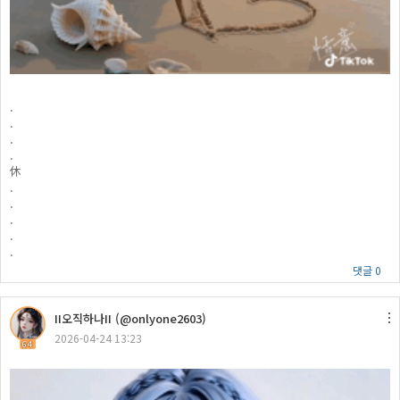
.
.
.
.
休
.
.
.
.
.
댓글 0
II오직하나II (@onlyone2603)
2026-04-24 13:23
64