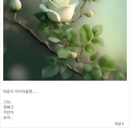
마음이 어지러울땐.....
그냥..
힘빼고
가만히
보자..
댓글 0