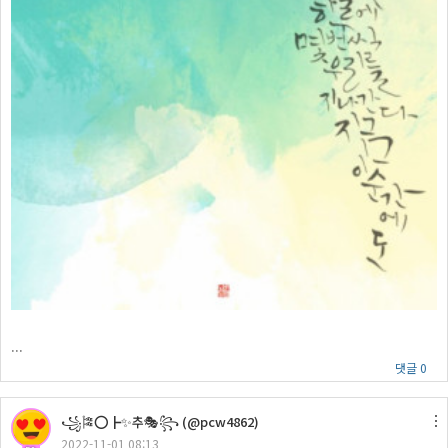
...
댓글 0
꧁🎏⭕┣✨추🎭꧂ (@pcw4862)
2022-11-01 08:13