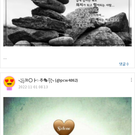
...
댓글 0
꧁🎏⭕┣✨추🎭꧂ (@pcw4862)
2022-11-01 08:13
50