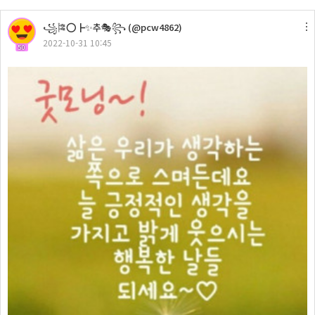
꧁🎏⭕┣✨추🎭꧂ (@pcw4862)
2022-10-31 10:45
50