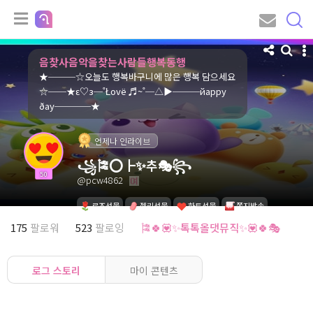
음찾사음악을찾는사람들행복동행
★───☆오늘도 행복바구니에 많은 행복 담으세요
☆──★ε♡з─˚Łοvё ♬~˚─△▶───йaрру
ðaу────★
언제나 인라이브
꧁🎏⭕┣✨추🎭꧂
50
@pcw4862
로즈선물
젤리선물
하트선물
쪽지발송
175
팔로워
523
팔로잉
🎏🍀💟✨톡톡올댓뮤직✨💟🍀🎭
로그 스토리
마이 콘텐츠