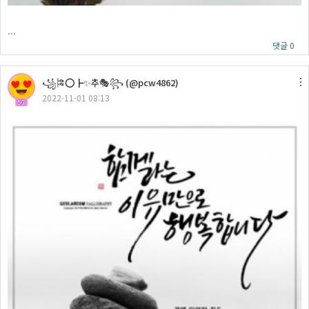
...
댓글 0
꧁🎏⭕┣✨추🎭꧂ (@pcw4862)
2022-11-01 08:13
50