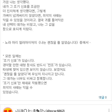
가끔 나는 생각했다.
내가 그 조기 신호를 조금만
더 진지하게 생각했다면, 그렇게
가벼이 넘겨버리지 않았다면, 최악의 사태는
막을 수 있었을 것이라고. 결국 귀를 틀어막은
내 선택의 대가는 비쌌고, 나는 그 값을
참으로 호되게 치렀다.
- 노라 마리 엘러마이어의《나는 괜찮을 줄 알았습니다》중에서 -
* 모든 일에는
'조기 신호'가 있습니다.
경악할 만한 대형 참사도 반드시 '전조'가 있습니다.
타성에 젖어 있으면 보이지 않습니다. 보였어도
'괜찮을 줄 알았다'며 무심히 지나치고 맙니다.
그 대가는 너무도 비싸고 참혹합니다.
'조기 신호'만 제대로 작동했으면
최악의 사태는 막을 수
있었습니다.
댓글 0
꧁🎏⭕┣✨추🎭꧂ (@pcw4862)