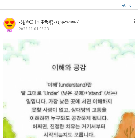
댓글 0
꧁🎏⭕┣✨추🎭꧂ (@pcw4862)
2022-11-01 08:13
50