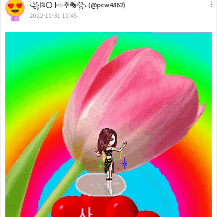
꧁🎏⭕┣✨추🎭꧂ (@pcw4862)
2022-10-31 10:45
50