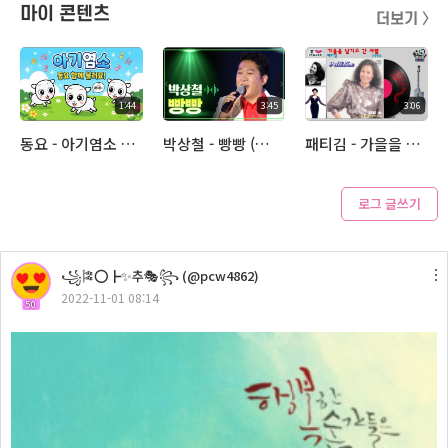
마이 콘텐츠
더보기 〉
1:44
3:45
3:06
동요 - 아기염소 (아추라이브)
박상철 - 빵빵 (아추라이브)
패티김 - 가을을 남기고 간 사랑 (아추라이브)
로그 글쓰기
4:16
꧁🎏⭕┣✨추🎭꧂ (@pcw4862)
한동준 - 너를 사랑해 (아추라이브)
2022-11-01 08:14
50