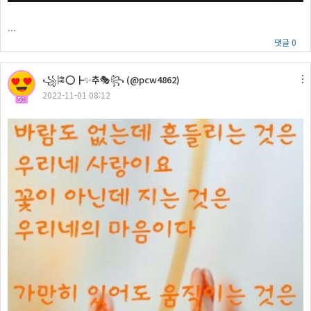
...
댓글 0
꧁🎏⭕┣✨추🎭꧂ (@pcw4862)
2022-11-01 08:12
50