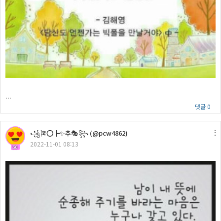
...
댓글 0
꧁🎏⭕┣✨추🎭꧂ (@pcw4862)
2022-11-01 08:13
50