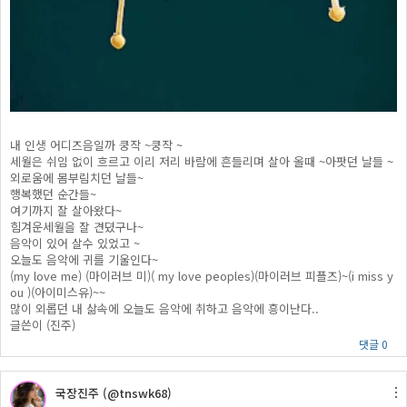
내 인생 어디즈음일까 쿵작 ~쿵작 ~
세월은 쉬임 없이 흐르고 이리 저리 바람에 흔들리며 살아 올때 ~아팟던 날들 ~
외로움에 몸부림치던 날들~
행복했던 순간들~
여기까지 잘 살아왔다~
힘겨운세월을 잘 견뎠구나~
음악이 있어 살수 있었고 ~
오늘도 음악에 귀를 기울인다~
(my love me) (마이러브 미)( my love peoples)(마이러브 피플즈)~(i miss y
ou )(아이미스유)~~
많이 외롭던 내 삶속에 오늘도 음악에 취하고 음악에 흥이난다..
글쓴이 (진주)
댓글 0
국장진주 (@tnswk68)