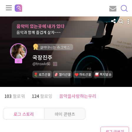
음악이 있는곳에 내가 있다
음악과 함께 즐겁게 살자~~~
걸어다니는 쥬크박스
국장진주
59
@tnswk68
로즈선물
젤리선물
하트선물
쪽지발송
103
팔로워
124
팔로잉
음악을사랑하는우리
로그 스토리
마이 콘텐츠
로그 글쓰기