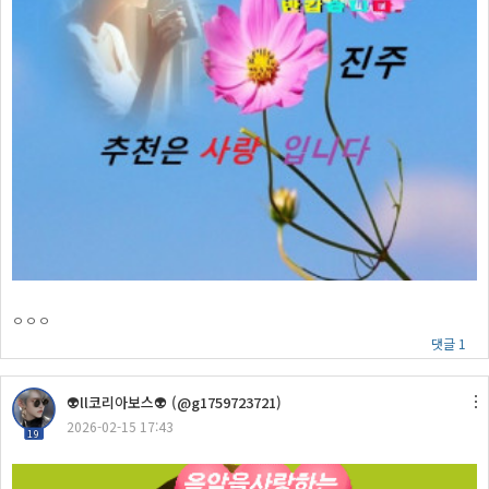
ㅇㅇㅇ
댓글 1
👽ll코리아보스👽 (@g1759723721)
2026-02-15 17:43
19