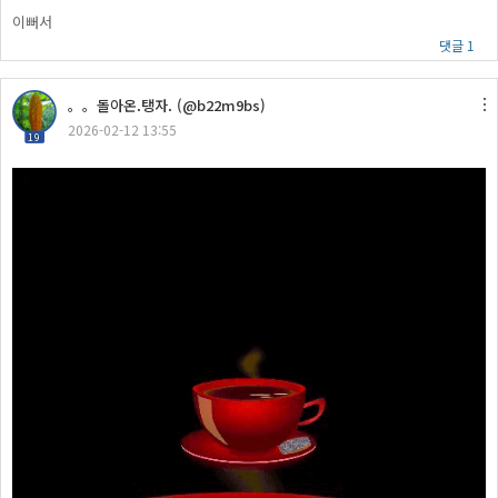
이뻐서
댓글 1
。。돌아온.탱자. (@b22m9bs)
2026-02-12 13:55
19