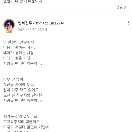
별일이 다 있기 때문이다
댓글 0
행복진주​⋆˚✿˖° (@jun1224)
2021-05-31 23:14
60
단 한번의 만남에서
마음이 통하는 사람.
대화가 통하는 사람.
미래의 꿈을 가진
사람을 만나면 행복하다.
아무 말 없이
찻잔을 사이에 두고
같이 마주 보고 있어도
오랜 된 친구처럼 편안한
사람을 만나면 행복하다.
ㅤ
힘겨운 삶의 넋두리로
주저리주저리 떠들어도
이렇다 저렇다 말없이 가만히