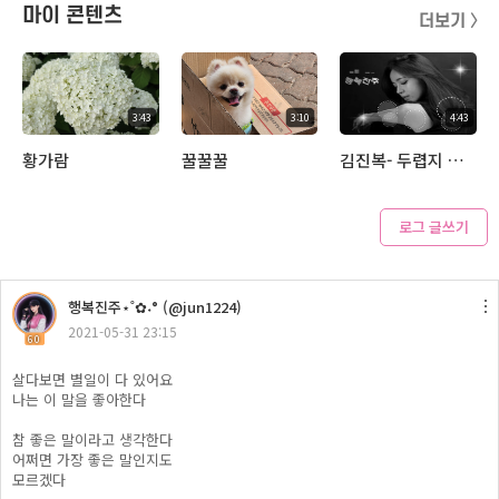
마이 콘텐츠
더보기 〉
3:43
3:10
4:43
황가람
꿀꿀꿀
김진복- 두렵지 않은 사랑
로그 글쓰기
3:32
행복진주​⋆˚✿˖° (@jun1224)
윤후..선물
2021-05-31 23:15
60
살다보면 별일이 다 있어요
나는 이 말을 좋아한다
참 좋은 말이라고 생각한다
어쩌면 가장 좋은 말인지도
모르겠다