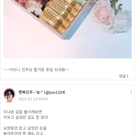
~~~이브니 진주님 즐거운 휴일 되셔용~~
댓글 1
행복진주​⋆˚✿˖° (@jun1224)
2021-01-18 00:09
60
지나온 길을 돌이켜보면
지우고 싶었던 길도 참 많다.
오랫동안 잡고 싶었던 손을
놓아주어야 할 때도 있고