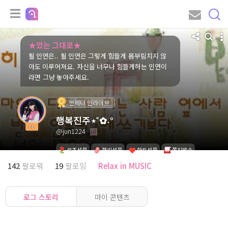
★있는 그대로★
될 인연은.. 될 인연은 그렇게 힘들게 몸부림치지 않
아도 이루어져요. 자신을 너무나 힘들게하는 인연이
라면 그냥 놓아주세요.
언제나 인라이브
행복진주​⋆˚✿˖°
60
@jun1224
로즈선물
젤리선물
하트선물
쪽지발송
142
팔로워
19
팔로잉
Relax in MUSIC
로그 스토리
마이 콘텐츠