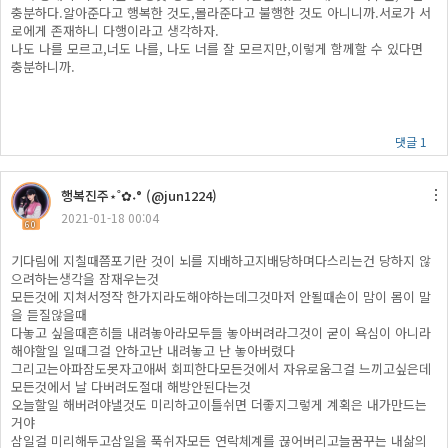
충분하다.알아준다고 행복한 것도,몰라준다고 불행한 것도 아니니까.서로가 서
로에게 존재하니 다행이라고 생각하자.
나도 나를 모르고,너도 나를, 나도 너를 잘 모르지만,이렇게 함께할 수 있다면
충분하니까.
댓글 1
행복진주​⋆˚✿˖° (@jun1224)
2021-01-18 00:04
60
기다림에 지칠때쯤포기란 것이 뇌를 지배하고지배당하며다스리는건 당하지 않
으려하는생각을 잠재우는것
모든것에 지쳐서정작 한가지라도해야하는데그것마저 안될때손이 맘이 몸이 말
을 듣질않을때
다놓고 싶을때흔히들 내려놓아라모두들 놓아버려라그것이 굳이 욕심이 아니라
해야할일 일때그걸 안하고난 내려놓고 난 놓아버렸다
그리고는아파잠도못자고애써 회피한다모든것에서 자유로움그걸 느끼고싶은데
모든것에서 날 다버려도절대 해방안된다는것
오늘할일 해버려야낼것도 미리하고이틀쉬면 더좋지그렇게 계획은 내가만드는
거야
삼일걸 미리해두고삼일을 푹쉬자모든 연락체계를 끊어버리고늘꿈꾸는 내삶의