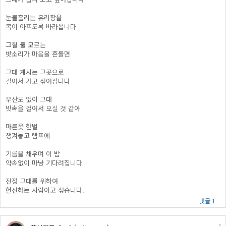
눈물흘리는 유리창을
목이 아프도록 바라봅니다
그칠 둘 모르는
밧소리가 마음을 흔들면
그대 계시는 그곳으로
걸어서 가고 싶어집니다
우산도 없이 그대
빗속을 걸어서 오실 것 같아
마른옷 한벌
챙겨놓고 램프에
기름을 채우며 이 밤
약속없이 마냥 기다려집니다
진정 그대를 위하여
헌신하는 사람이고 싶습니다.
댓글 1