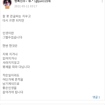
행복진주​⋆˚✿˖° (@jun1224)
2021-05-11 03:17
60
잘 못 쓴글씨는 지우고
다시 쓰면 되지만
인생이란
그럴수없습니다
한번 한것은
지워 지거나
없어지거나
사라지지않고
평새을 따라 다닙니다
작은일이라도
어딘가에 흔적을
남기게되므로
좋은인생을
살아가야 됩니다
댓글 1