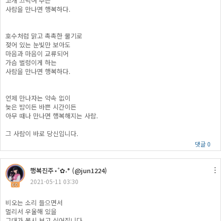
고개 끄덕여 주는
사람을 만나면 행복하다.
ㅤ
호수처럼 맑고 촉촉한 물기로
젖어 있는 눈빛만 보아도
마음과 마음이 교류되어
가슴 벌렁이게 하는
사람을 만나면 행복하다.
ㅤ
언제 만나자는 약속 없이
늦은 밤이든 바쁜 시간이든
아무 때나 만나면 행복해지는 사람.
그 사람이 바로 당신입니다.
댓글 0
행복진주​⋆˚✿˖° (@jun1224)
2021-05-11 03:30
60
비오는 소리 들으면서
멀리서 우울해 있을
그대가 몹시 보고 싶어집니다