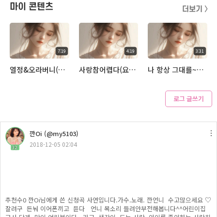
마이 콘텐츠
더보기 〉
7:19
4:19
3:31
열정&오라버니(방송 중 녹음분)
사랑참어렵다(요즘 연습하는곡 오랫만에 올려봅니다.)
나 항상 그대를~♡(잠시 떠나요)
로그 글쓰기
3:35
깐Oi (@my5103)
그 이유가 내겐 아픔이었네
2018-12-05 02:04
32
추천수0 깐Oi님에게 쓴 신청곡 사연입니다.가수.노래. 깐언니 수고많으세요 ♡
잘려구 든눠 이어폰끼고 듣다 언니 목소리 들려안부전해봅니다^^어린이집