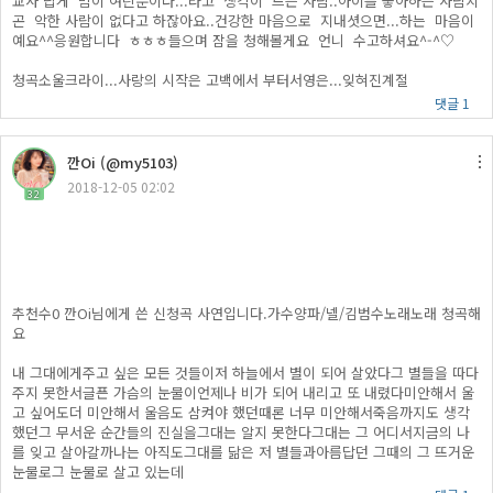
교사 답게 맘이 여린분이다...라고 생각이 드는 사람..아이를 좋아하는 사람치
곤 악한 사람이 없다고 하잖아요..건강한 마음으로 지내셧으면...하는 마음이
예요^^응원합니다 ㅎㅎㅎ들으며 잠을 청해볼게요 언니 수고하셔요^-^♡
청곡소울크라이...사랑의 시작은 고백에서 부터서영은...잊혀진계절
댓글 1
깐Oi (@my5103)
2018-12-05 02:02
32
추천수0 깐Oi님에게 쓴 신청곡 사연입니다.가수양파/넬/김범수노래노래 청곡해
요
내 그대에게주고 싶은 모든 것들이저 하늘에서 별이 되어 살았다그 별들을 따다
주지 못한서글픈 가슴의 눈물이언제나 비가 되어 내리고 또 내렸다미안해서 울
고 싶어도더 미안해서 울음도 삼켜야 했던때론 너무 미안해서죽음까지도 생각
했던그 무서운 순간들의 진실을그대는 알지 못한다그대는 그 어디서지금의 나
를 잊고 살아갈까나는 아직도그대를 닮은 저 별들과아름답던 그때의 그 뜨거운
눈물로그 눈물로 살고 있는데