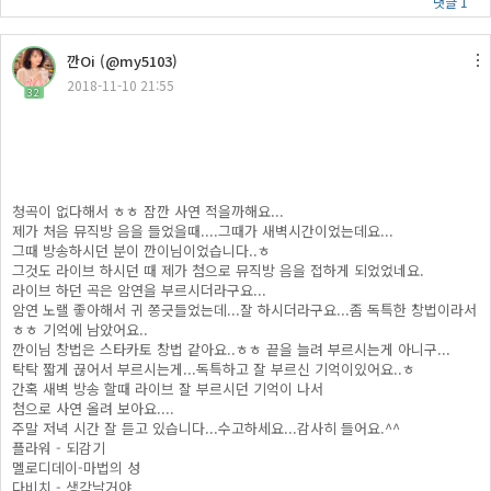
댓글 1
깐Oi (@my5103)
2018-11-10 21:55
32
청곡이 없다해서 ㅎㅎ 잠깐 사연 적을까해요...
제가 처음 뮤직방 음을 들었을때....그때가 새벽시간이었는데요...
그때 방송하시던 분이 깐이님이었습니다..ㅎ
그것도 라이브 하시던 때 제가 첨으로 뮤직방 음을 접하게 되었었네요.
라이브 하던 곡은 암연을 부르시더라구요...
암연 노랠 좋아해서 귀 쫑긋들었는데...잘 하시더라구요...좀 독특한 창법이라서
ㅎㅎ 기억에 남았어요..
깐이님 창법은 스타카토 창법 같아요..ㅎㅎ 끝을 늘려 부르시는게 아니구...
탁탁 짧게 끊어서 부르시는게...독특하고 잘 부르신 기억이있어요..ㅎ
간혹 새벽 방송 할때 라이브 잘 부르시던 기억이 나서
첨으로 사연 올려 보아요....
주말 저녁 시간 잘 듣고 있습니다...수고하세요...감사히 들어요.^^
플라워 - 되감기
멜로디데이-마법의 성
다비치 - 생각날거야