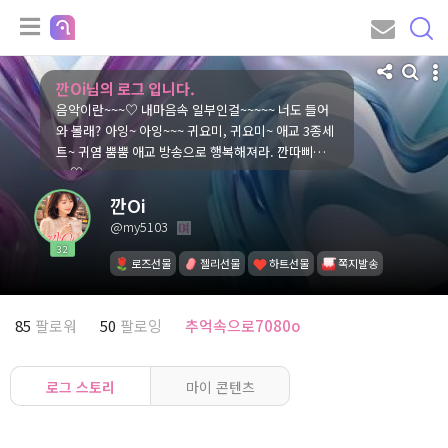
깐Oi님의 로그 입니다.
음악이란~~~♡ 내마음속 일부인걸~~~~~ 너도 들어
와 볼래? 아잉~ 아잉~~~ 귀요미, 귀요미~ 애교 3종세
트~ 귀염 뿜뿜 애교 방송으로 행복해져라. 깐따삐얏~
~~♡
깐Oi
@my5103
32
로즈선물
젤리선물
하트선물
쪽지발송
85
팔로워
50
팔로잉
추억속으로7080o
로그 스토리
마이 콘텐츠