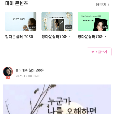
마이 콘텐츠
더보기 〉
3:15
2:33
3:28
정다운쉼터 7080
정다운쉼터7080 장미꽃한송이
정다운쉼터7080 몽애
로그 글쓰기
3:19
줄리에뜨 (@hs590)
정다운쉼터7080
2025-12-08 00:09
76