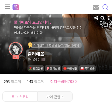
줄리에뜨의 로그입니다.
마음을 자극하는 단 하나의 사랑의 명약,그것은 진심
에서 나오는 배려이다.
어디선가 내 방송을 듣고 있을 너에게
줄리에뜨
76
@hs590
로즈선물
젤리선물
하트선물
쪽지발송
293
팔로워
143
팔로잉
정다운쉼터7080
로그 스토리
마이 콘텐츠