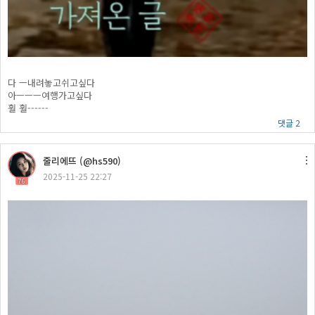
다 ㅡ내려놓고쉬고싶다
아ㅡㅡㅡ여행가고싶다
훨 훨------
댓글 2
줄리에뜨 (@hs590)
2025-11-25 22:27
76