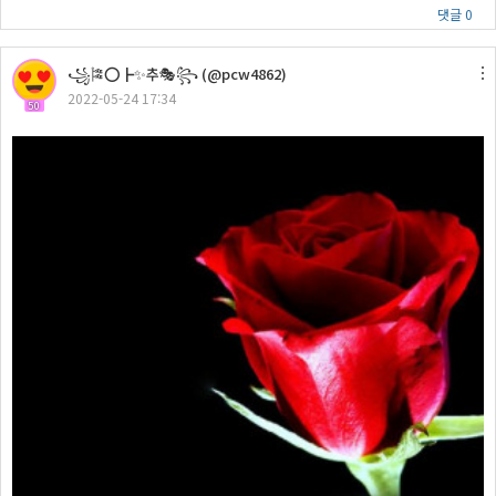
댓글 0
꧁🎏⭕┣✨추🎭꧂ (@pcw4862)
2022-05-24 17:34
50