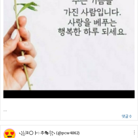
...
댓글 0
꧁🎏⭕┣✨추🎭꧂ (@pcw4862)