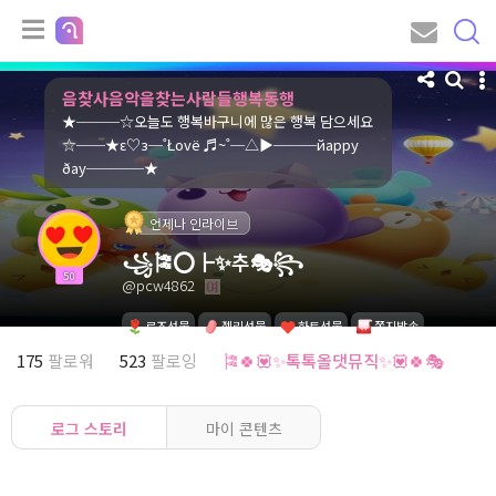
음찾사음악을찾는사람들행복동행
★───☆오늘도 행복바구니에 많은 행복 담으세요
☆──★ε♡з─˚Łοvё ♬~˚─△▶───йaрру
ðaу────★
언제나 인라이브
꧁🎏⭕┣✨추🎭꧂
50
@pcw4862
로즈선물
젤리선물
하트선물
쪽지발송
175
팔로워
523
팔로잉
🎏🍀💟✨톡톡올댓뮤직✨💟🍀🎭
로그 스토리
마이 콘텐츠