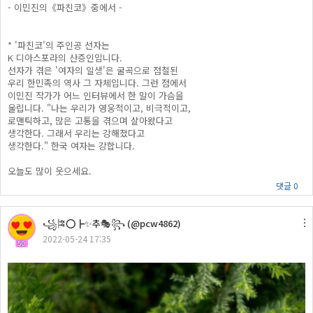
- 이민진의《파친코》중에서 -
* '파친코'의 주인공 선자는
K 디아스포라의 산증인입니다.
선자가 겪은 '여자의 일생'은 굴곡으로 점철된
우리 한민족의 역사 그 자체입니다. 그런 점에서
이민진 작가가 어느 인터뷰에서 한 말이 가슴을
울립니다. "나는 우리가 영웅적이고, 비극적이고,
로맨틱하고, 많은 고통을 겪으며 살아왔다고
생각한다. 그래서 우리는 강해졌다고
생각한다." 한국 여자는 강합니다.
오늘도 많이 웃으세요.
댓글 0
꧁🎏⭕┣✨추🎭꧂ (@pcw4862)
2022-05-24 17:35
50