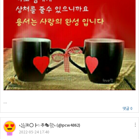
...
댓글 0
꧁🎏⭕┣✨추🎭꧂ (@pcw4862)
2022-05-24 17:40
50