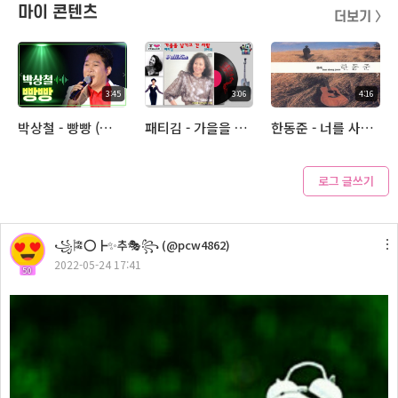
마이 콘텐츠
더보기 〉
3:45
3:06
4:16
박상철 - 빵빵 (아추라이브)
패티김 - 가을을 남기고 간 사랑 (아추라이브)
한동준 - 너를 사랑해 (아추라이브)
로그 글쓰기
3:38
꧁🎏⭕┣✨추🎭꧂ (@pcw4862)
금잔디 - 나를 살게하는 사랑 (아추라이브)
2022-05-24 17:41
50