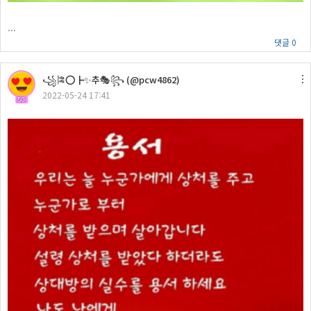
...
댓글 0
꧁🎏⭕┣✨추🎭꧂ (@pcw4862)
2022-05-24 17:41
50