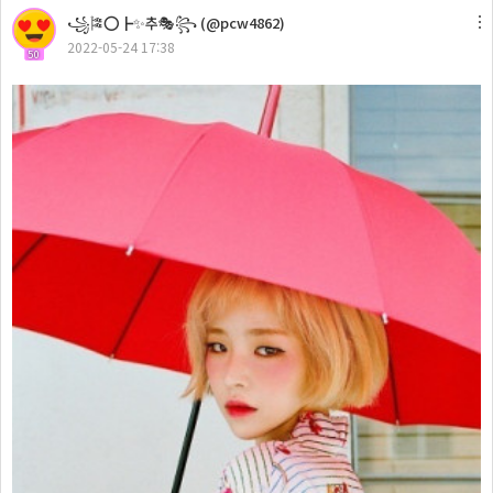
꧁🎏⭕┣✨추🎭꧂ (@pcw4862)
2022-05-24 17:38
50