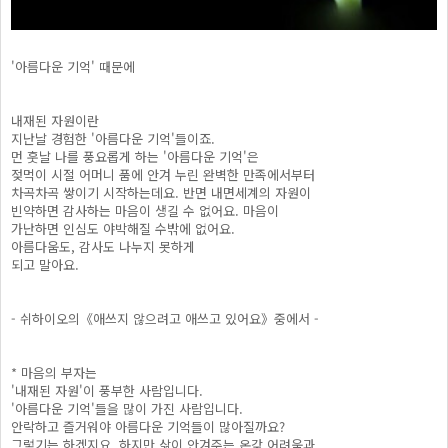
'아름다운 기억' 때문에
내재된 자원이란
지난날 경험한 '아름다운 기억'들이죠.
먼 훗날 나를 풍요롭게 하는 '아름다운 기억'은
젖먹이 시절 어머니 품에 안겨 누린 완벽한 만족에서부터
차곡차곡 쌓이기 시작하는데요. 반면 내면세계의 자원이
빈약하면 감사하는 마음이 생길 수 없어요. 마음이
가난하면 인심도 야박해질 수밖에 없어요.
아름다움도, 감사도 나누지 못하게
되고 말아요.
- 쉬하이오의《애쓰지 않으려고 애쓰고 있어요》중에서 -
* 마음의 부자는
'내재된 자원'이 풍부한 사람입니다.
'아름다운 기억'들을 많이 가진 사람입니다.
안락하고 즐거워야 아름다운 기억들이 많아질까요?
그렇기는 하겠지요. 하지만 삶이 안겨주는 온갖 어려움과