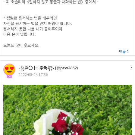
- 피 호슬리의《말하지 않고 동물과 대화하는 법》중에서 -
* 정말로 용서하는 법을 배우려면
자신을 용서하는 법을 먼저 배워야 합니다.
용서하지 못한 나를 내가 풀어주어야
다음 문이 열립니다.
오늘도 많이 웃으세요.
댓글 0
꧁🎏⭕┣✨추🎭꧂ (@pcw4862)
2022-05-24 17:36
50