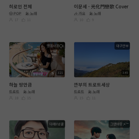
히로인 전체
이문세 - 光化門戀歌 Cover
🤠 POP
🎤 노래
🎶 가요
🎤 노래
17
11
10
9
행콩사콩⭕l
대구깐부
3:21
3:45
하늘 땅만큼
깐부의 트로트세상
트로트
🎤 노래
트로트
🎤 노래
18
15
15
11
다래II넝쿨
그댄바람メ™