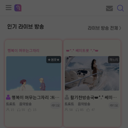
인기 라이브 방송
라이브 방송 전체 〉
행복이 머무는그자리
👑*.° 쎄미트롯 *.°👑
🍀봄꽃🍀
하느리
행복이 머무는그자리 :트로트
활기찬방송국👑*.° 쎄미트롯 *.°👑진행: 하느리👑담:은 비
트로트
음악방송
트로트
음악방송
라디오
라디오
15
55
15
58
85
47