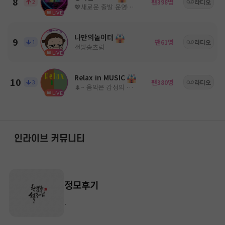
8
팬
명
2
398
라디오
💖새로운 출발 운영진모심💖
LIVE
나만의놀이터
9
팬
명
1
61
라디오
갠방송츠럼
LIVE
Relax in MUSIC
10
팬
명
3
380
라디오
🌲~ 음악은 감성의 움직임을 유도한다! ~🌳
LIVE
인라이브 커뮤니티
정모후기
.