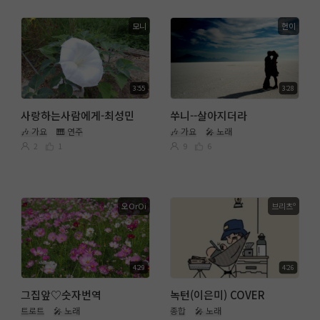
모니
헌이
3:55
3:28
사랑하는사람에게-최성민
쑤니--살아지더라
🎶 가요
🎹 연주
🎶 가요
🎤 노래
2
1
9
6
오OrOi
브리츠º
4:29
4:26
그집앞♡숫자번역
녹턴(이은미) COVER
트로트
🎤 노래
종합
🎤 노래