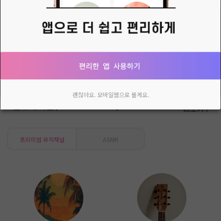
Oo다인oO💕님의 새로운 소식
오늘 점심은 김치말이 국수^^
다시 열지 않음
닫기
괜찮아요. 모바일웹으로 볼게요.
인스테이션(Inlive Station)
더보기 〉
프리미엄 뮤직채널
ASMR