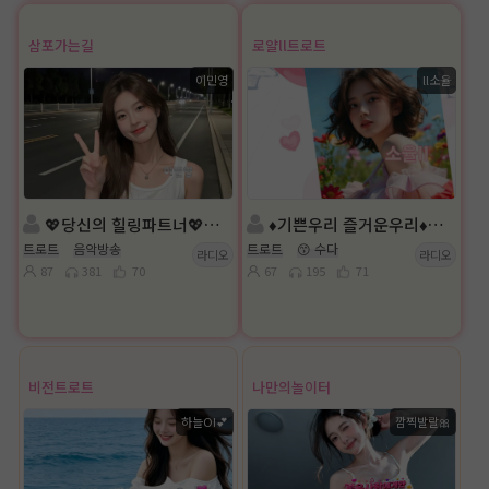
삼포가는길
로얄ll트로트
이민영
ll소율
💖당신의 힐링파트너💖진행◈: 이민영 담: ◈ 양양바다
♦️기쁜우리 즐거운우리♦️진행:ll소율 :담 ll물결💦
트로트
음악방송
트로트
😙 수다
라디오
라디오
87
381
70
67
195
71
비전트로트
나만의놀이터
하늘OI💕
깜찍발랄🎀