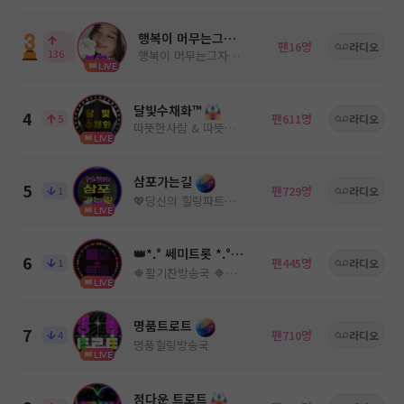
행복이 머무는그자리
팬
명
16
라디오
136
행복이 머무는그자리 :트로트
LIVE
달빛수채화™
4
팬
명
5
611
라디오
따뜻한사람 & 따뜻한음악
LIVE
삼포가는길
5
팬
명
1
729
라디오
💖당신의 힐링파트너💖ノ。담: ◈
LIVE
👑*.° 쎄미트롯 *.°👑
6
팬
명
1
445
라디오
🔶활기찬방송국 🔶쎄미트롯🔶
LIVE
명품트로트
7
팬
명
4
710
라디오
명품힐링방송국
LIVE
정다운 트로트