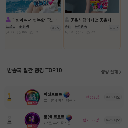
˚˚ 함께여서 행복한˚ ˚진행: 하늘OI💕◈ 담: ll진아⋰˚ღ
좋은사람에게만 좋은사람이면 돼 ♡
트로트
☕ 힐링
종합
음악방송
라디오
라디오
78
186
52
18
27
42
방송국 일간 랭킹 TOP10
랭킹 전체 〉
비전트로트
팬
명
-
867
라디오
〓˚˚ 함께여서 행복한 고품격 방송국 ˚˚〓
LIVE
로얄ll트로트
팬
명
-
2,022
라디오
♦️기쁜우리 즐거운우리♦️
LIVE