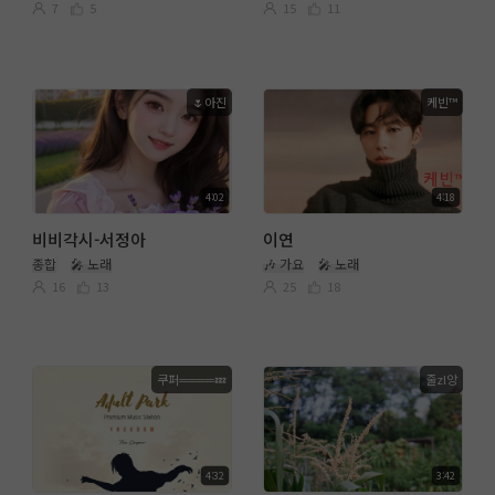
7
5
15
11
🌷아진
케빈™
4:02
4:18
비비각시-서정아
이연
종합
🎤 노래
🎶 가요
🎤 노래
16
13
25
18
쿠퍼════💤
줄zl앙
4:32
3:42