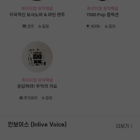
프리미엄 뮤직채널
프리미엄 뮤직채널
이국적인 보사노바 & 라틴 연주
7080 Pop 컬렉션
🎹 연주
☕ 힐링
🌳 40대+
☕ 힐링
프리미엄 뮤직채널
응답하라! 추억의 가요
📻 추억음악
☕ 힐링
인보이스 (Inlive Voice)
더보기 〉