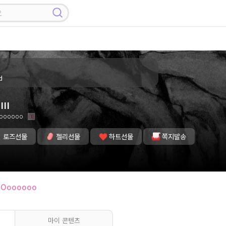
d
III
oooooo
로즈선물
젤리선물
하트선물
쪽지발송
Ooooooo
마이 콘텐츠