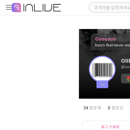
Ooooooo
hours that never en
OIII
@oo
44
34
팔로워
0
팔로잉
로그 스토리