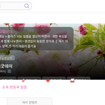
그입니다.
요 + 플러스 되는 일들을 열심히 하면서 - 과한 욕심을
들과 함께 나누면서 = 편견없이 동등한 생각과 ↕ 자기 자
 말며 ♬ 자기 마음의 즐거움
확실한 신원
피굿데이
vkmj
로즈선물
젤리선물
하트선물
쪽지발송
소속 방송국 없음
마이 콘텐츠