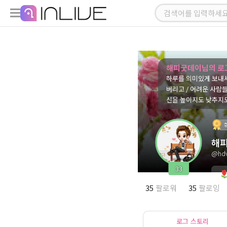
해피굿데이님의 로
하루를 의미있게 보내세
버리고 / 어려운 사람
신을 높이지도 낮추지도
해
@hd
33
35
팔로워
35
팔로잉
로그 스토리