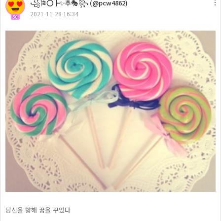
꧁🎏⭕┣✨추🎭꧂ (@pcw4862)
2021-11-28 16:34
50
당신을 향해 꿈을 꾸었다