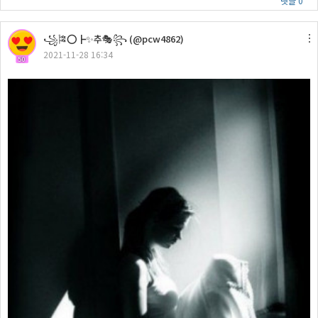
댓글 0
꧁🎏⭕┣✨추🎭꧂ (@pcw4862)
2021-11-28 16:34
50