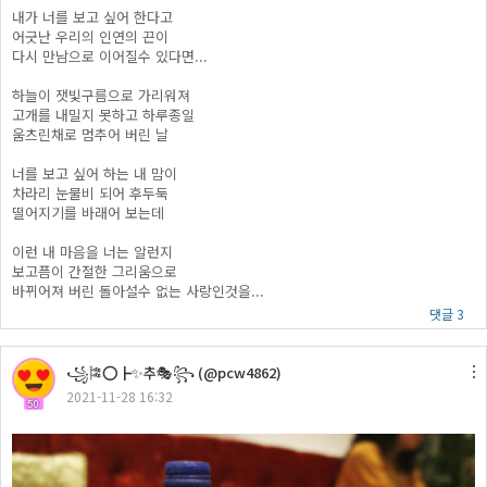
내가 너를 보고 싶어 한다고
어긋난 우리의 인연의 끈이
다시 만남으로 이어질수 있다면...
하늘이 잿빛구름으로 가리워져
고개를 내밀지 못하고 하루종일
움츠린채로 멈추어 버린 날
너를 보고 싶어 하는 내 맘이
차라리 눈물비 되어 후두둑
떨어지기를 바래어 보는데
이런 내 마음을 너는 알런지
보고픔이 간절한 그리움으로
바뀌어져 버린 돌아설수 없는 사랑인것을...
댓글 3
꧁🎏⭕┣✨추🎭꧂ (@pcw4862)
2021-11-28 16:32
50