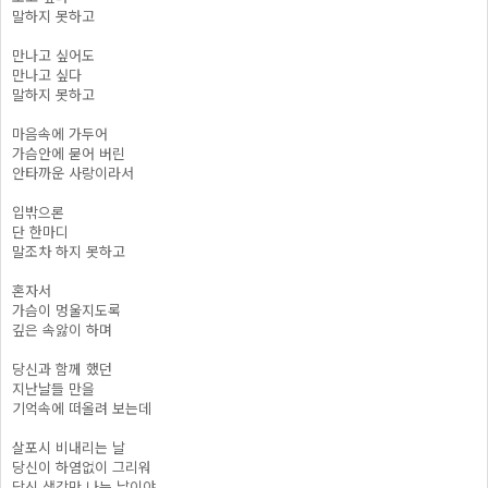
말하지 못하고
만나고 싶어도
만나고 싶다
말하지 못하고
마음속에 가두어
가슴안에 묻어 버린
안타까운 사랑이라서
입밖으론
단 한마디
말조차 하지 못하고
혼자서
가슴이 멍울지도록
깊은 속앓이 하며
당신과 함께 했던
지난날들 만을
기억속에 떠올려 보는데
살포시 비내리는 날
당신이 하염없이 그리워
당신 생각만 나는 날이야.