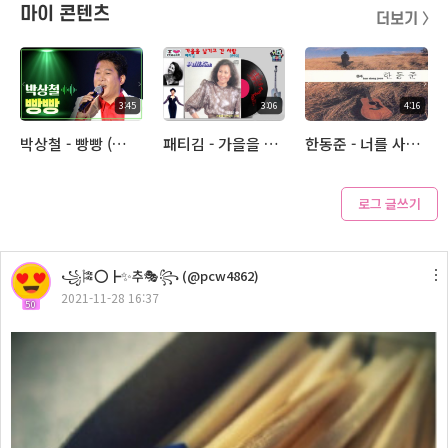
마이 콘텐츠
더보기 〉
3:45
3:06
4:16
박상철 - 빵빵 (아추라이브)
패티김 - 가을을 남기고 간 사랑 (아추라이브)
한동준 - 너를 사랑해 (아추라이브)
로그 글쓰기
3:38
꧁🎏⭕┣✨추🎭꧂ (@pcw4862)
금잔디 - 나를 살게하는 사랑 (아추라이브)
2021-11-28 16:37
50