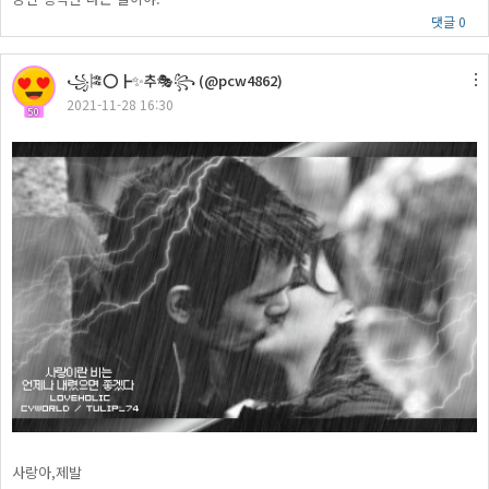
댓글 0
꧁🎏⭕┣✨추🎭꧂ (@pcw4862)
2021-11-28 16:30
50
사랑아,제발