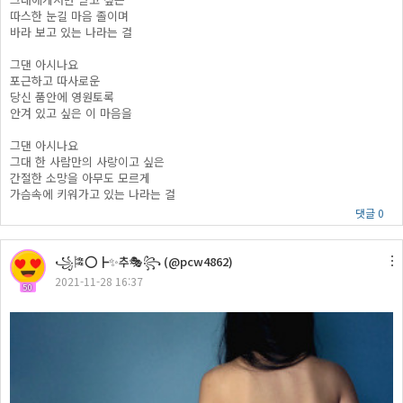
따스한 눈길 마음 졸이며
바라 보고 있는 나라는 걸
그댄 아시나요
포근하고 따사로운
당신 품안에 영원토록
안겨 있고 싶은 이 마음을
그댄 아시나요
그대 한 사람만의 사랑이고 싶은
간절한 소망을 아무도 모르게
가슴속에 키워가고 있는 나라는 걸
댓글 0
꧁🎏⭕┣✨추🎭꧂ (@pcw4862)
2021-11-28 16:37
50