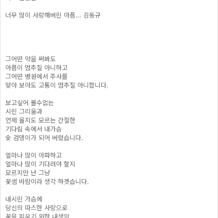
너무 많이 사랑해버린 아픔... 김동규
그어떤 약을 써봐도
아픔이 멈추질 아니하고
그어떤 병원에서 주사를
맞아 보아도 고통이 멈추질 아니합니다.
보고싶어 볼수없는
시린 그리움과
언제 올지도 모르는 간절한
기다림 속에서 내가슴
숯 검뎅이가 되어 버렸습니다.
얼마나 많이 아파하고
얼마나 많이 기다려야 할지
모르지만 난 그냥
꽃샘 바람이라 생각 하겟습니다.
내시린 가슴에
당신의 따스한 사랑으로
꽃을 피우기 위한 내생의