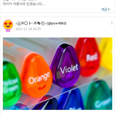
마지막 아픔이라 믿겠습니다...
댓글 0
꧁🎏⭕┣✨추🎭꧂ (@pcw4862)
2021-11-28 16:35
50