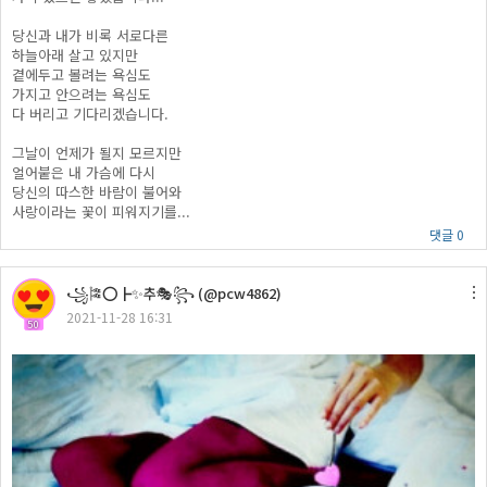
당신과 내가 비록 서로다른
하늘아래 살고 있지만
곁에두고 볼려는 욕심도
가지고 안으려는 욕심도
다 버리고 기다리겠습니다.
그날이 언제가 될지 모르지만
얼어붙은 내 가슴에 다시
당신의 따스한 바람이 불어와
사랑이라는 꽃이 피워지기를...
댓글 0
꧁🎏⭕┣✨추🎭꧂ (@pcw4862)
2021-11-28 16:31
50