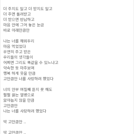
더 주지도 말고 더 받지도 말고
더 주면 돌려받고
더 받으면 반납하고
마음 안에 그어 놓은 눈금
바로 아래만큼만
나는 너를 채워두리
마음 먹었었다
우연히 주고 받은
우리들의 생각들이
어쩌면 그리도 똑같을 수 있느냐고
약속한 듯 마주보며
행복 하게 웃을 만큼
고만큼만 너를 사랑하려 했었다
너의 안부 며칠째 듣지 못 해도
펄펄 끓는 열병으로
앓아눕지 않을 만큼
고만큼만
나는 너를 사랑하려 했었다
딱 고만큼만 ..
딱 고만큼만 ..