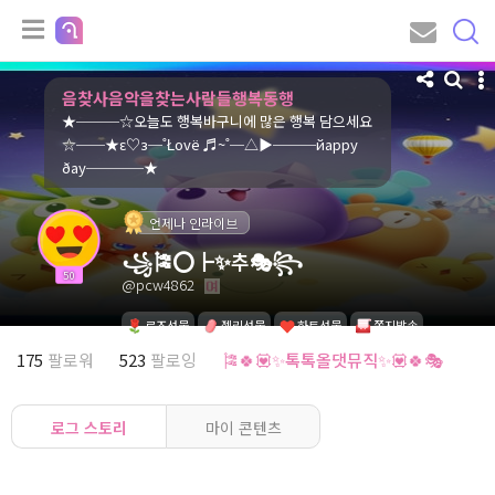
음찾사음악을찾는사람들행복동행
★───☆오늘도 행복바구니에 많은 행복 담으세요
☆──★ε♡з─˚Łοvё ♬~˚─△▶───йaрру
ðaу────★
언제나 인라이브
꧁🎏⭕┣✨추🎭꧂
50
@pcw4862
로즈선물
젤리선물
하트선물
쪽지발송
175
팔로워
523
팔로잉
🎏🍀💟✨톡톡올댓뮤직✨💟🍀🎭
로그 스토리
마이 콘텐츠