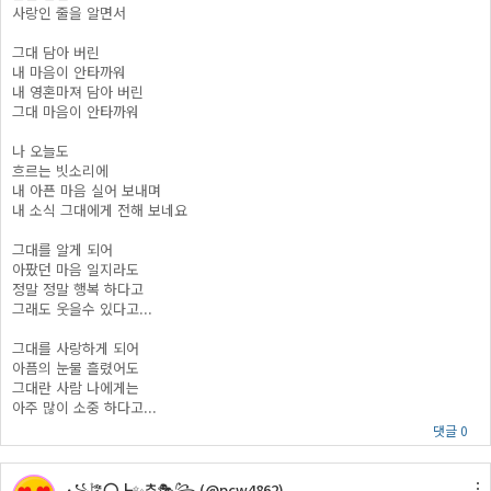
사랑인 줄을 알면서
그대 담아 버린
내 마음이 안타까워
내 영혼마져 담아 버린
그대 마음이 안타까워
나 오늘도
흐르는 빗소리에
내 아픈 마음 실어 보내며
내 소식 그대에게 전해 보네요
그대를 알게 되어
아팠던 마음 일지라도
정말 정말 행복 하다고
그래도 웃을수 있다고...
그대를 사랑하게 되어
아픔의 눈물 흘렸어도
그대란 사람 나에게는
아주 많이 소중 하다고...
댓글 0
꧁🎏⭕┣✨추🎭꧂ (@pcw4862)