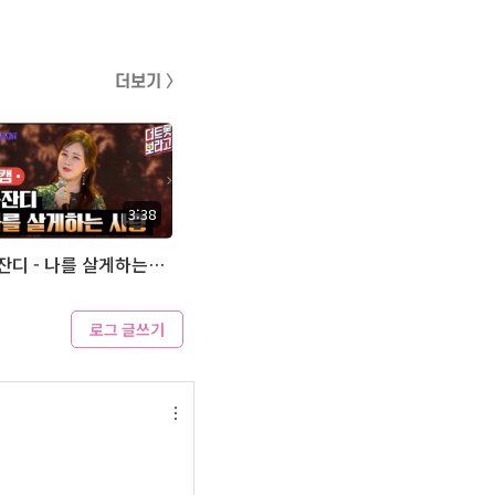
더보기 〉
3:38
금잔디 - 나를 살게하는 사랑 (아추라이브)
로그 글쓰기