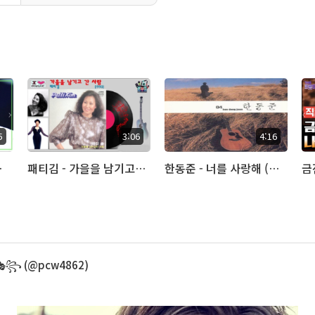
5
3:06
4:16
라이브)
패티김 - 가을을 남기고 간 사랑 (아추라이브)
한동준 - 너를 사랑해 (아추라이브)
꧂ (@pcw4862)