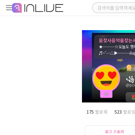
음찾사음악을찾는
★───☆오늘도 행복
♬~˚─△▶───йa
꧁
@pc
50
175
팔로워
523
팔로
로그 스토리