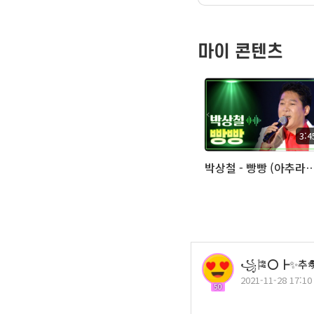
마이 콘텐츠
3:4
박상철 - 빵빵 (아추
꧁🎏⭕┣✨추🎭
2021-11-28 17:10
50