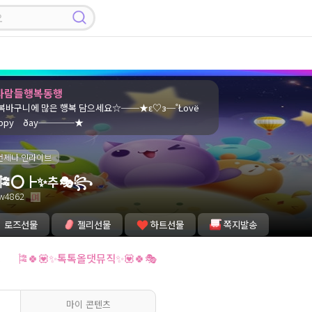
사람들행복동행
바구니에 많은 행복 담으세요☆──★ε♡з─˚Łοvё
рру ðaу────★
언제나 인라이브
🎏⭕┣✨추🎭꧂
w4862
로즈선물
젤리선물
하트선물
쪽지발송
잉
🎏🍀💟✨톡톡올댓뮤직✨💟🍀🎭
마이 콘텐츠