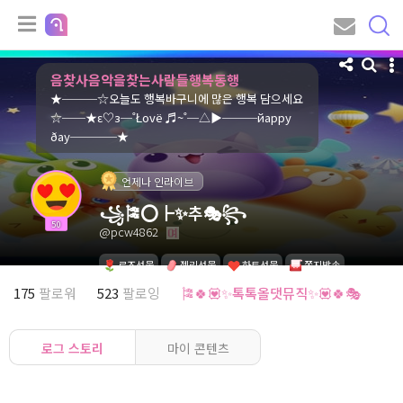
음찾사음악을찾는사람들행복동행
★───☆오늘도 행복바구니에 많은 행복 담으세요
☆──★ε♡з─˚Łοvё ♬~˚─△▶───йaрру
ðaу────★
언제나 인라이브
꧁🎏⭕┣✨추🎭꧂
50
@pcw4862
로즈선물
젤리선물
하트선물
쪽지발송
175
팔로워
523
팔로잉
🎏🍀💟✨톡톡올댓뮤직✨💟🍀🎭
로그 스토리
마이 콘텐츠