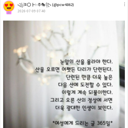
꧁🎏⭕┣✨추🎭꧂ (@pcw4862)
2026-07-09 07:40
50