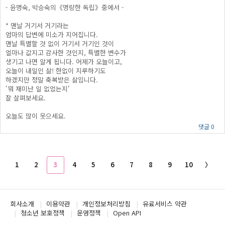
- 윤명숙, 박승숙의《명랑한 독립》중에서 -
* 맨날 거기서 거기라는
엄마의 답변에 미소가 지어집니다.
맨날 특별할 것 없이 거기서 거기인 것이
얼마나 값지고 감사한 것인지, 특별한 변수가
생기고 나면 알게 됩니다. 어제가 오늘이고,
오늘이 내일인 삶! 한없이 지루하기도
하겠지만 정말 축복받은 삶입니다.
'뭐 재미난 일 없었는지'
잘 살펴보세요.
오늘도 많이 웃으세요.
댓글 0
1
2
3
4
5
6
7
8
9
10
〉
회사소개
이용약관
개인정보처리방침
유료서비스 약관
청소년 보호정책
운영정책
Open API