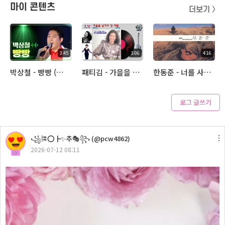
마이 콘텐츠
더보기 〉
3:45
3:06
4:16
박상철 - 빵빵 (아추라이브)
패티김 - 가을을 남기고 간 사랑 (아추라이브)
한동준 - 너를 사랑해 (아추라이브)
로그 글쓰기
3:38
꧁🎏⭕┣✨추🎭꧂ (@pcw4862)
금잔디 - 나를 살게하는 사랑 (아추라이브)
2026-07-12 08:11
50