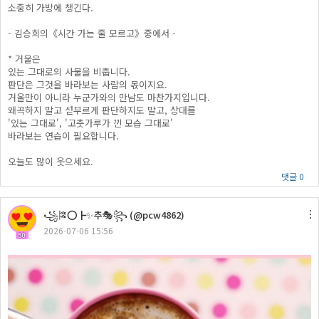
소중히 가방에 챙긴다.
- 김승희의《시간 가는 줄 모르고》중에서 -
* 거울은
있는 그대로의 사물을 비춥니다.
판단은 그것을 바라보는 사람의 몫이지요.
거울만이 아니라 누군가와의 만남도 마찬가지입니다.
왜곡하지 말고 섣부르게 판단하지도 말고, 상대를
'있는 그대로', '고춧가루가 낀 모습 그대로'
바라보는 연습이 필요합니다.
오늘도 많이 웃으세요.
댓글 0
꧁🎏⭕┣✨추🎭꧂ (@pcw4862)
2026-07-06 15:56
50