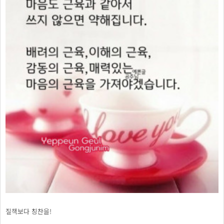
질책보다 칭찬을!