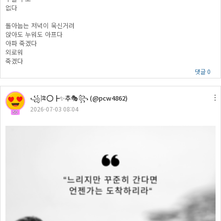
없다
돌아눕는 저녁이 욱신거려
앉아도 누워도 아프다
아파 죽겠다
외로워
죽겠다
댓글 0
꧁🎏⭕┣✨추🎭꧂ (@pcw4862)
2026-07-03 08:04
50