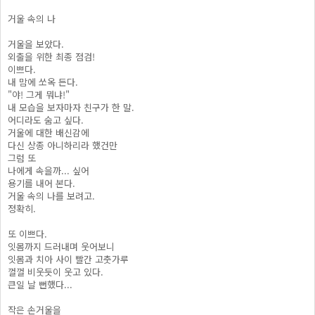
거울 속의 나
거울을 보았다.
외출을 위한 최종 점검!
이쁘다.
내 맘에 쏘옥 든다.
"야! 그게 뭐냐!"
내 모습을 보자마자 친구가 한 말.
어디라도 숨고 싶다.
거울에 대한 배신감에
다신 상종 아니하리라 했건만
그럼 또
나에게 속을까... 싶어
용기를 내어 본다.
거울 속의 나를 보려고.
정확히.
또 이쁘다.
잇몸까지 드러내며 웃어보니
잇몸과 치아 사이 빨간 고춧가루
껄껄 비웃듯이 웃고 있다.
큰일 날 뻔했다...
작은 손거울을