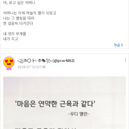
아, 보고 싶은 어머니
어머니는 이제 하늘의 별이 되었고
나는 그 별빛을 따라
한 걸음씩 다가간다
내 생의 무게를
내가 지고
댓글 0
꧁🎏⭕┣✨추🎭꧂ (@pcw4862)
2026-07-10 07:48
50