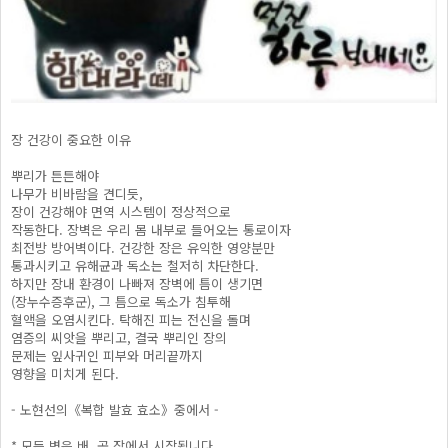
장 건강이 중요한 이유
뿌리가 튼튼해야
나무가 비바람을 견디듯,
장이 건강해야 면역 시스템이 정상적으로
작동한다. 장벽은 우리 몸 내부로 들어오는 통로이자
최전방 방어벽이다. 건강한 장은 유익한 영양분만
통과시키고 유해균과 독소는 철저히 차단한다.
하지만 장내 환경이 나빠져 장벽에 틈이 생기면
(장누수증후군), 그 틈으로 독소가 침투해
혈액을 오염시킨다. 탁해진 피는 전신을 돌며
염증의 씨앗을 뿌리고, 결국 뿌리인 장의
문제는 잎사귀인 피부와 머리끝까지
영향을 미치게 된다.
- 노현선의《복합 발효 효소》중에서 -
* 모든 병은 배, 곧 장에서 시작됩니다.