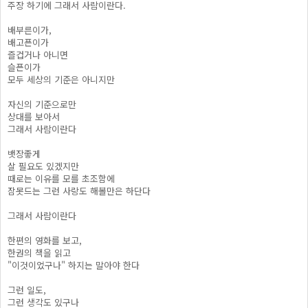
주장 하기에 그래서 사람이란다.
배부른이가,
배고픈이가
즐겁거나 아니면
슬픈이가
모두 세상의 기준은 아니지만
자신의 기준으로만
상대를 보아서
그래서 사람이란다
뱃장좋게
살 필요도 있겠지만
때로는 이유를 모를 초조함에
잠못드는 그런 사랑도 해볼만은 하단다
그래서 사람이란다
한편의 영화를 보고,
한권의 책을 읽고
"이것이었구나" 하지는 말아야 한다
그런 일도,
그런 생각도 있구나