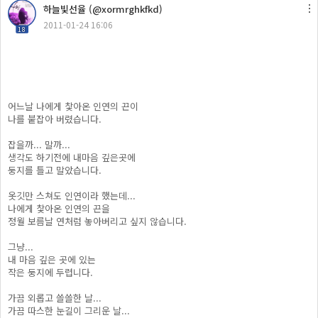
하늘빛선율 (@xormrghkfkd)
2011-01-24 16:06
18
어느날 나에게 찿아온 인연의 끈이
나를 붙잡아 버렸습니다.
잡을까... 말까...
생각도 하기전에 내마음 깊은곳에
둥지를 틀고 말았습니다.
옷깃만 스쳐도 인연이라 했는데...
나에게 찿아온 인연의 끈을
정월 보름날 연처럼 놓아버리고 싶지 않습니다.
그냥...
내 마음 깊은 곳에 있는
작은 둥지에 두렵니다.
가끔 외롭고 쓸쓸한 날...
가끔 따스한 눈길이 그리운 날...