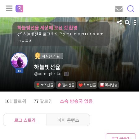
하늘빛선율 세상에 오신 것 환영
ς°˚ 하늘빛선율 로그 향연 ˚°੭ ㄱㄴㄷㄹㅁㅂㅅㅇㅈㅊ
ㅋㅌㅍㅎ
확실한 신원
하늘빛선율
18
@xormrghkfkd
로즈선물
젤리선물
하트선물
쪽지발송
101
팔로워
77
팔로잉
소속 방송국 없음
로그 스토리
마이 콘텐츠
로그 글쓰기