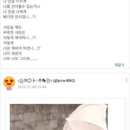
나 만큼 미치게
나를 안아줄수 없는거니
나 만큼 나에게
빠지면 안되겠니...??
사랑을 해도
부족한 사랑은
어떻게 해야하니...??
어떻게
너로 채워야 하겠니...??
너의 체온이
너무 너무 그리워.......
댓글 0
꧁🎏⭕┣✨추🎭꧂ (@pcw4862)
2021-11-08 15:44
50