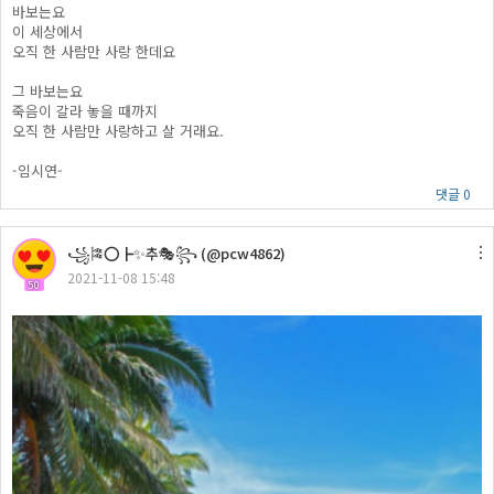
바보는요
이 세상에서
오직 한 사람만 사랑 한데요
그 바보는요
죽음이 갈라 놓을 때까지
오직 한 사람만 사랑하고 살 거래요.
-임시연-
댓글 0
꧁🎏⭕┣✨추🎭꧂ (@pcw4862)
2021-11-08 15:48
50