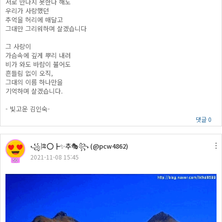
서로 만나지 못한다 해도
우리가 사랑했던
추억을 허리에 매달고
그대만 그리워하며 살겠습니다
그 사랑이
가슴속에 깊게 뿌리 내려
비가 와도 바람이 불어도
흔들림 없이 오직,
그대의 이름 하나만을
기억하며 살겠습니다.
- 빛고운 김인숙-
댓글 0
꧁🎏⭕┣✨추🎭꧂ (@pcw4862)
2021-11-08 15:45
50