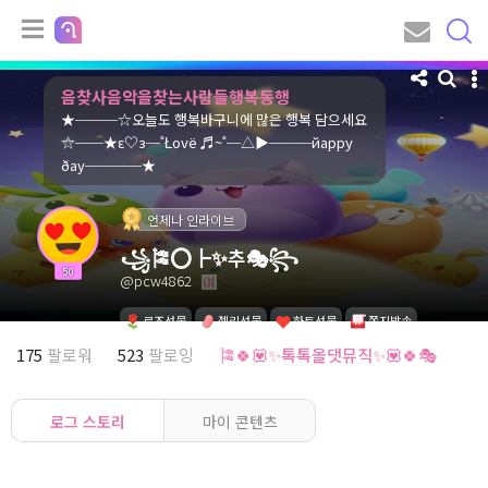
음찾사음악을찾는사람들행복동행
★───☆오늘도 행복바구니에 많은 행복 담으세요
☆──★ε♡з─˚Łοvё ♬~˚─△▶───йaрру
ðaу────★
언제나 인라이브
꧁🎏⭕┣✨추🎭꧂
50
@pcw4862
로즈선물
젤리선물
하트선물
쪽지발송
175
팔로워
523
팔로잉
🎏🍀💟✨톡톡올댓뮤직✨💟🍀🎭
로그 스토리
마이 콘텐츠