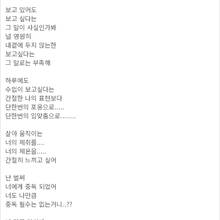
보고 있어도
보고 싶다는
그 말이 사실인가봐
널 영원히
내곁에 두지 않는한
보고싶다는
그 말로는 부족해
하루에도
수없이 보고싶다는
간절한 나의 표현보다
단한번의 포옹으로.....
단한번의 입맞춤으로........
살아 움직이는
너의 체취를....
너의 체온을.....
간절히 느끼고 싶어
난 벌써
너에게 중독 되었어
너도 나만큼
중독 될수는 없는거니..??