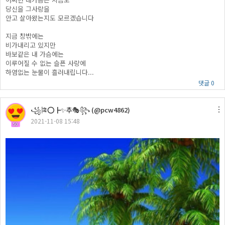
당신을 그사랑을
안고 살아왔는지도 모르겠습니다
지금 창밖에는
비가내리고 있지만
바보같은 내 가슴에는
이루어질 수 없는 슬픈 사랑에
하염없는 눈물이 흘러내립니다...
댓글 0
꧁🎏⭕┣✨추🎭꧂ (@pcw4862)
2021-11-08 15:48
50