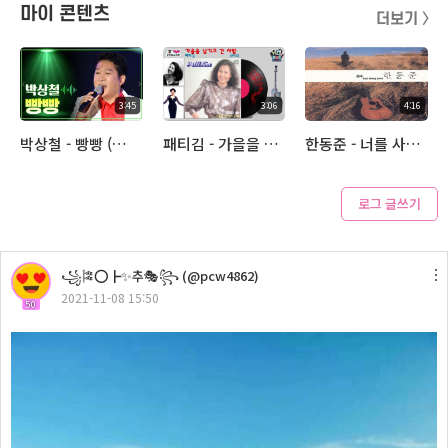
마이 콘텐츠
더보기 〉
3:45
3:06
4:16
박상철 - 빵빵 (아추라이브)
패티김 - 가을을 남기고 간 사랑 (아추라이브)
한동준 - 너를 사랑해 (아추라이브)
로그 글쓰기
3:38
꧁🎏⭕┣✨추🎭꧂ (@pcw4862)
금잔디 - 나를 살게하는 사랑 (아추라이브)
2021-11-08 15:50
50