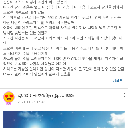
심장이 아직도 이렇게 뜨겁게 뛰고 있는데
떠나간 당신 잊을수 없는 내 심장이 내 가슴이 내 마음이 오로지 당신을 향해서
고요한 어둠으로 내려 앉는다
적막함으로 당신과 나누었던 우리의 사랑을 휘감아 두고 내 안에 두어 당신은
아닌 나만이 바라보아야 할 우리의 사랑인걸까
어둠이 내리면 환한 달빛으로 어둠의 사위를 밝히듯 내 사랑의 빛도 은은한 달
빛처럼 빛날수는 없는 것일까
지나간 시간은 이미 저만치 사라져 버려 새벽이 오면 사라질 내 사랑의 빛이지
만
고요한 어둠에 묻어 두고 당신그리워 하는 마음 감추고 다시 또 끄집어 내어 봐
도 사라지지 않을 마음이기에
사그라 들지 않을 그리움이기에 내일이면 어김없이 찾아올 새벽의 여명처럼 끊
임없이 반복되는 나만의 사랑놀음 이기에
시려오는 가슴을 달래려면 당신의 따스한 사랑이 필요한데 돌아 갈수 없을 만큼
너무도 멀리 와버려 당신에게 갈수가 없음을...
댓글 0
꧁🎏⭕┣✨추🎭꧂ (@pcw4862)
2021-11-08 15:49
50