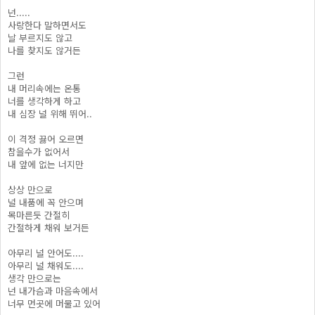
넌.....
사랑한다 말하면서도
날 부르지도 않고
나를 찾지도 않거든
그런
내 머리속에는 온통
너를 생각하게 하고
내 심장 널 위해 뛰어..
이 격정 끓어 오르면
참을수가 없어서
내 앞에 없는 너지만
상상 만으로
널 내품에 꼭 안으며
목마른듯 간절히
간절하게 채워 보거든
아무리 널 안어도....
아무리 널 채워도....
생각 만으로는
넌 내가슴과 마음속에서
너무 먼곳에 머물고 있어