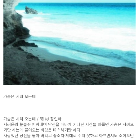
가슴은 시려 오는데
가슴은 시려 오는데 / 誾 彬 장인하
서러움의 눈물꽃 피워내며 당신을 애타게 기다린 시간들 외롭던 가슴은 시려오
기만 하는데 불어오는 바람은 따스하기만 하다
사랑했던 당신을 놓아 버리고 숨조차 제대로 쉬지 못하고 아프면서도 조여오던