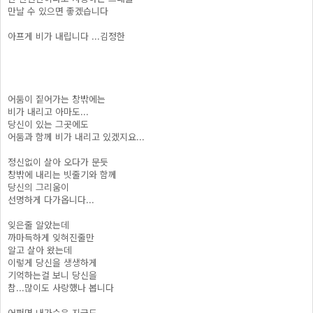
만날 수 있으면 좋겠습니다
아프게 비가 내립니다 ...김정한
어둠이 짙어가는 창밖에는
비가 내리고 아마도...
당신이 있는 그곳에도
어둠과 함께 비가 내리고 있겠지요...
정신없이 살아 오다가 문듯
창밖에 내리는 빗줄기와 함께
당신의 그리움이
선명하게 다가옵니다...
잊은줄 알았는데
까마득하게 잊혀진줄만
알고 살아 왔는데
이렇게 당신을 생생하게
기억하는걸 보니 당신을
참...많이도 사랑했나 봅니다
어쩌면 내가슴은 지금도