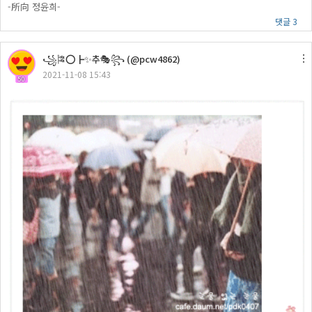
-所向 정윤희-
댓글 3
꧁🎏⭕┣✨추🎭꧂ (@pcw4862)
2021-11-08 15:43
50