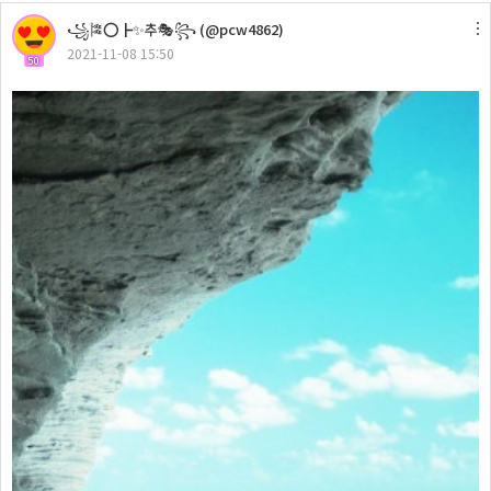
꧁🎏⭕┣✨추🎭꧂ (@pcw4862)
2021-11-08 15:50
50