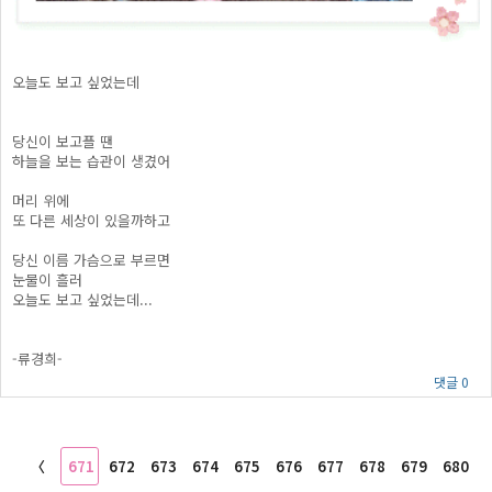
오늘도 보고 싶었는데
당신이 보고플 땐
하늘을 보는 습관이 생겼어
머리 위에
또 다른 세상이 있을까하고
당신 이름 가슴으로 부르면
눈물이 흘러
오늘도 보고 싶었는데...
-류경희-
댓글 0
〈
671
672
673
674
675
676
677
678
679
680