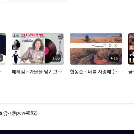
5
3:06
4:16
라이브)
패티김 - 가을을 남기고 간 사랑 (아추라이브)
한동준 - 너를 사랑해 (아추라이브)
꧂ (@pcw4862)