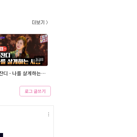
더보기 〉
3:38
금잔디 - 나를 살게하는 사랑 (아추라이브)
로그 글쓰기