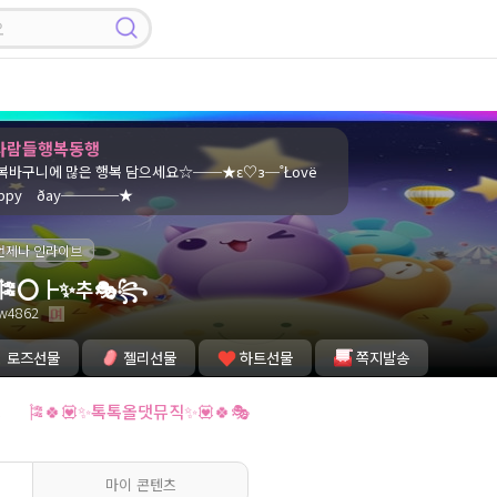
사람들행복동행
바구니에 많은 행복 담으세요☆──★ε♡з─˚Łοvё
рру ðaу────★
언제나 인라이브
🎏⭕┣✨추🎭꧂
w4862
로즈선물
젤리선물
하트선물
쪽지발송
잉
🎏🍀💟✨톡톡올댓뮤직✨💟🍀🎭
마이 콘텐츠