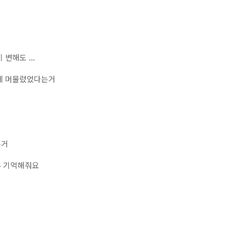
변해도 ...
에 머물렀었다는거
는거
두 기억해줘요