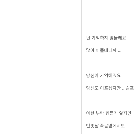
난 기억하지 않을래요
많이 아플테니까 ...
당신이 기억해줘요
당신도 아프겠지만 .. 슬프
이런 부탁 힘든거 알지만
먼훗날 죽음앞에서도