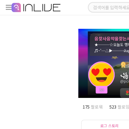
음찾사음악을찾는
★───☆오늘도 행복
♬~˚─△▶───йa
꧁
@pc
50
175
팔로워
523
팔로
로그 스토리