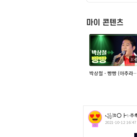
마이 콘텐츠
3:4
박상철 - 빵빵 (아추
꧁🎏⭕┣✨추🎭
2021-10-12 16:47
50